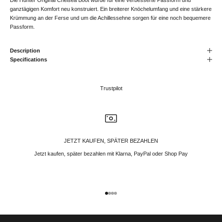
ganztägigen Komfort neu konstruiert. Ein breiterer Knöchelumfang und eine stärkere
Krümmung an der Ferse und um die Achillessehne sorgen für eine noch bequemere
Passform.
Description
Specifications
Trustpilot
JETZT KAUFEN, SPÄTER BEZAHLEN
Jetzt kaufen, später bezahlen mit Klarna, PayPal oder Shop Pay
Gehe zu Element 1
Gehe zu Element 2
Gehe zu Element 3
Gehe zu Element 4