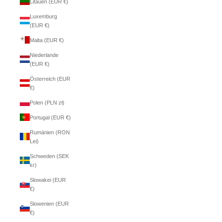
Litauen (EUR €)
Luxemburg
(EUR €)
Malta (EUR €)
Niederlande
(EUR €)
Österreich (EUR
€)
Polen (PLN zł)
Portugal (EUR €)
Rumänien (RON
Lei)
Schweden (SEK
kr)
Slowakei (EUR
€)
Slowenien (EUR
€)