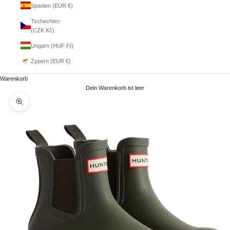
Spanien (EUR €)
Tschechien
(CZK Kč)
Ungarn (HUF Ft)
Zypern (EUR €)
Warenkorb
Dein Warenkorb ist leer
Bild vergrößern