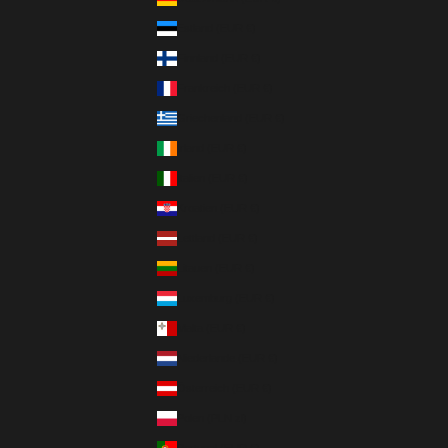
Estland (EUR €)
Finnland (EUR €)
Frankreich (EUR €)
Griechenland (EUR €)
Irland (EUR €)
Italien (EUR €)
Kroatien (EUR €)
Lettland (EUR €)
Litauen (EUR €)
Luxemburg (EUR €)
Malta (EUR €)
Niederlande (EUR €)
Österreich (EUR €)
Polen (PLN zł)