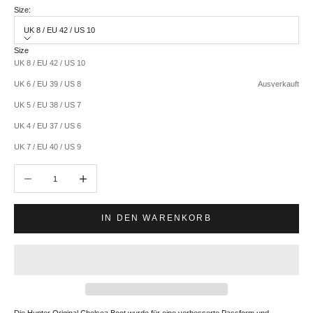
Size:
UK 8 / EU 42 / US 10
Size
UK 8 / EU 42 / US 10
UK 6 / EU 39 / US 8
Ausverkauft
UK 5 / EU 38 / US 7
UK 4 / EU 37 / US 6
UK 7 / EU 40 / US 9
Anzahl verringern
Anzahl erhöhen
IN DEN WARENKORB
Die Hunter Original Chelsea Boot wurde für eine verbesserte Passform und