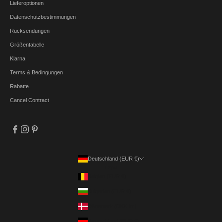
Lieferoptionen
Datenschutzbestimmungen
Rücksendungen
Größentabelle
Klarna
Terms & Bedingungen
Rabatte
Cancel Contract
Deutschland (EUR €)
Land
Belgien (EUR €)
Bulgarien (EUR €)
Dänemark (DKK kr.)
Deutschland (EUR €)