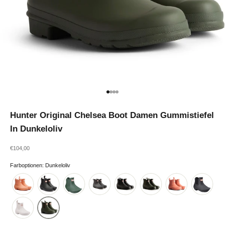
Gehe zu Element 1
Gehe zu Element 2
Gehe zu Element 3
Gehe zu Element 4
Hunter Original Chelsea Boot Damen Gummistiefel
In Dunkeloliv
Angebot
€104,00
Farboptionen: Dunkeloliv