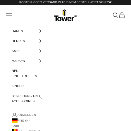
Zum Inhalt springen
KOSTENLOSER VERSAND IN AB EINEM BESTELLWERT VON 75€
Tower-London.De
Menü
Suchen
Warenko
DAMEN
HERREN
SALE
MARKEN
NEU
EINGETROFFEN
KINDER
BEKLEIDUNG UND
ACCESSOIRES
ANMELDEN
EUR €
Land