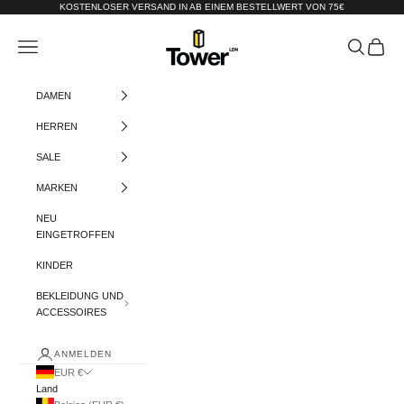
Zum Inhalt springen
KOSTENLOSER VERSAND IN AB EINEM BESTELLWERT VON 75€
Tower-London.De
Menü
Suchen
Warenko
DAMEN
HERREN
SALE
MARKEN
NEU
EINGETROFFEN
KINDER
BEKLEIDUNG UND
ACCESSOIRES
ANMELDEN
EUR €
Land