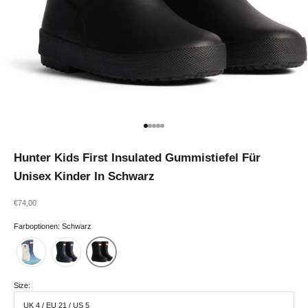
Gehe zu Element 1
Gehe zu Element 2
Gehe zu Element 3
Gehe zu Element 4
Gehe zu Element 5
Hunter Kids First Insulated Gummistiefel Für
Unisex Kinder In Schwarz
Angebot
€74,00
Farboptionen: Schwarz
Size:
UK 4 / EU 21 / US 5