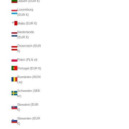
Litauen (EUR €)
Luxemburg
(EUR €)
Malta (EUR €)
Niederlande
(EUR €)
Österreich (EUR
€)
Polen (PLN zł)
Portugal (EUR €)
Rumänien (RON
Lei)
Schweden (SEK
kr)
Slowakei (EUR
€)
Slowenien (EUR
€)