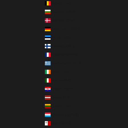
Belgien (EUR €)
Bulgarien (EUR €)
Dänemark (DKK kr.)
Deutschland (EUR €)
Estland (EUR €)
Finnland (EUR €)
Frankreich (EUR €)
Griechenland (EUR €)
Irland (EUR €)
Italien (EUR €)
Kroatien (EUR €)
Lettland (EUR €)
Litauen (EUR €)
Luxemburg (EUR €)
Malta (EUR €)