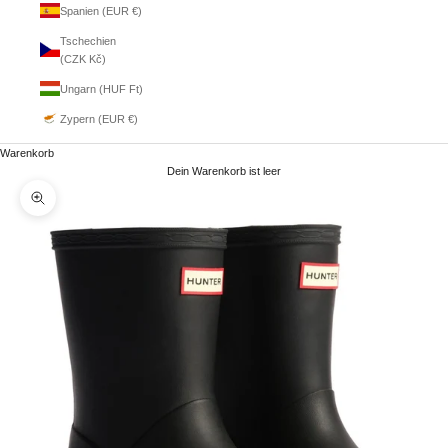
Spanien (EUR €)
Tschechien
(CZK Kč)
Ungarn (HUF Ft)
Zypern (EUR €)
Warenkorb
Dein Warenkorb ist leer
Bild vergrößern