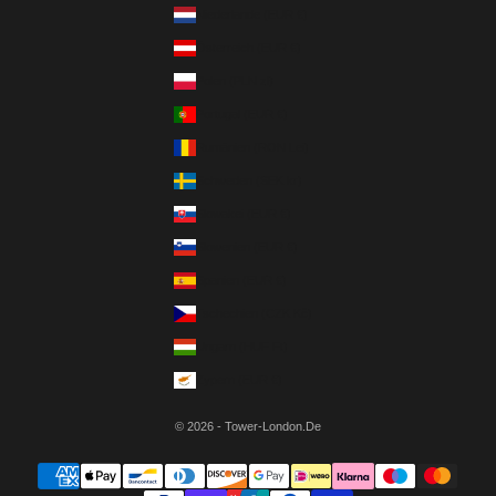
Niederlande (EUR €)
Österreich (EUR €)
Polen (PLN zł)
Portugal (EUR €)
Rumänien (RON Lei)
Schweden (SEK kr)
Slowakei (EUR €)
Slowenien (EUR €)
Spanien (EUR €)
Tschechien (CZK Kč)
Ungarn (HUF Ft)
Zypern (EUR €)
© 2026 - Tower-London.De