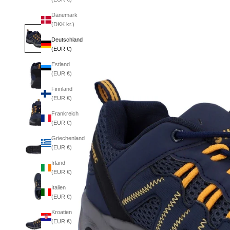
Dänemark
(DKK kr.)
Deutschland
(EUR €)
Estland
(EUR €)
Finnland
(EUR €)
Frankreich
(EUR €)
Griechenland
(EUR €)
Irland
(EUR €)
Italien
(EUR €)
Kroatien
(EUR €)