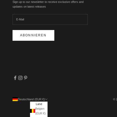
Sign up to our newsletter to receive exclusive offers and
updates on latest releases
ABONNIEREN
Deutschland (EUR €)
© 
Land
Belgien
(EUR €)