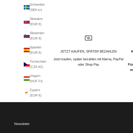
Schweden
(SEK kr)
Slowakei
(EUR €)
Slowenien
(EUR €)
Spanien
JETZT KAUFEN, SPÄTER BEZAHLEN
(EUR €)
Jetzt kaufen, später bezahlen mit Klarna, PayPal
Tschechien
oder Shop Pay
Für
(CZK Kč)
m
Ungarn
(HUF Ft)
Zypern
(EUR €)
Newsletter