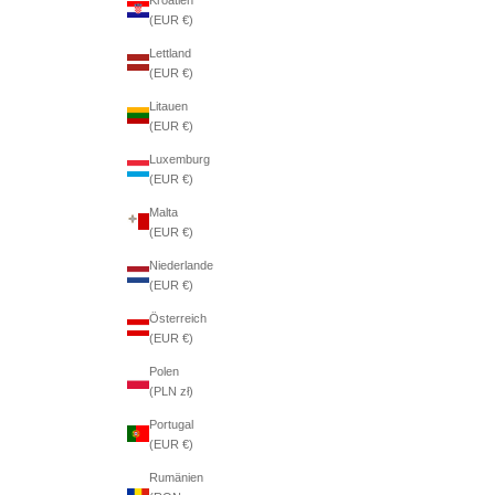
(EUR €)
Lettland
(EUR €)
Litauen
(EUR €)
Luxemburg
(EUR €)
Malta
(EUR €)
Niederlande
(EUR €)
Österreich
(EUR €)
Polen
(PLN zł)
Portugal
(EUR €)
Rumänien