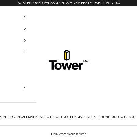
KOSTENLOSER VERSAND IN AB EINEM BESTELLWERT VON 75€
Tower-London.De
MEN
HERREN
SALE
MARKEN
NEU EINGETROFFEN
KINDER
BEKLEIDUNG UND ACCESSO
Dein Warenkorb ist leer