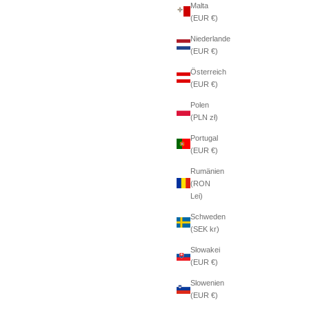
Malta
(EUR €)
Niederlande
(EUR €)
Österreich
(EUR €)
Polen
(PLN zł)
Portugal
(EUR €)
Rumänien
(RON
Lei)
Schweden
(SEK kr)
Slowakei
(EUR €)
Slowenien
(EUR €)