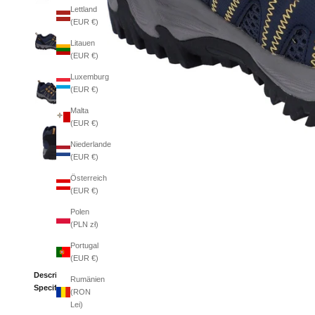
Lettland
(EUR €)
Litauen
(EUR €)
Luxemburg
(EUR €)
Malta
(EUR €)
Niederlande
(EUR €)
Österreich
(EUR €)
Polen
(PLN zł)
Portugal
(EUR €)
Description
Rumänien
Specifications
(RON
Lei)