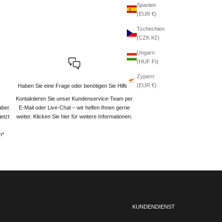
Spanien
(EUR €)
Tschechien
(CZK Kč)
Ungarn
(HUF Ft)
Zypern
(EUR €)
Haben Sie eine Frage oder benötigen Sie Hilfe?
Kontaktieren Sie unser Kundenservice-Team per
aber.
E-Mail oder Live-Chat – wir helfen Ihnen gerne
etzt
weiter
. Klicken Sie hier für weitere Informationen.
n*
KUNDENDIENST