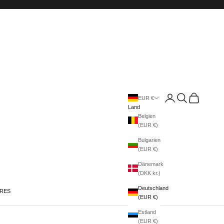
Anmelden
Suchen
Warenkorb
EUR €
Land
Belgien
(EUR €)
Bulgarien
(EUR €)
Dänemark
(DKK kr.)
Deutschland
IRES
(EUR €)
Estland
(EUR €)