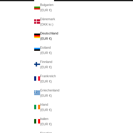
Bulgarien
(EUR €)
Dänemark
(DKK kr.)
Deutschland
(EUR €)
Estland
(EUR €)
Finnland
(EUR €)
Frankreich
(EUR €)
Griechenland
(EUR €)
Irland
(EUR €)
Italien
(EUR €)
Kroatien