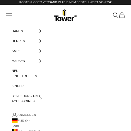
Zum Inhalt springen
KOSTENLOSER VERSAND IN AB EINEM BESTELLWERT VON 75€
Tower-London.De
Menü
Suchen
Warenko
DAMEN
HERREN
SALE
MARKEN
NEU
EINGETROFFEN
KINDER
BEKLEIDUNG UND
ACCESSOIRES
ANMELDEN
EUR €
Land