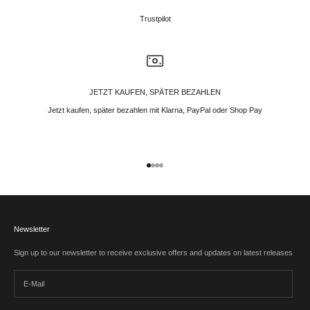
Trustpilot
JETZT KAUFEN, SPÄTER BEZAHLEN
Jetzt kaufen, später bezahlen mit Klarna, PayPal oder Shop Pay
Gehe zu Element 1
Gehe zu Element 2
Gehe zu Element 3
Gehe zu Element 4
Newsletter
Sign up to our newsletter to receive exclusive offers and updates on latest releases