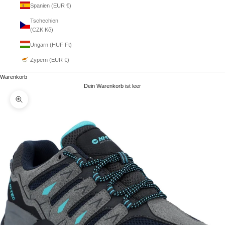
Spanien (EUR €)
Tschechien
(CZK Kč)
Ungarn (HUF Ft)
Zypern (EUR €)
Warenkorb
Dein Warenkorb ist leer
Bild vergrößern