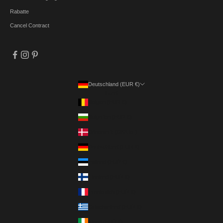
Rabatte
Cancel Contract
Deutschland (EUR €)
Land
Belgien (EUR €)
Bulgarien (EUR €)
Dänemark (DKK kr.)
Deutschland (EUR €)
Estland (EUR €)
Finnland (EUR €)
Frankreich (EUR €)
Griechenland (EUR €)
Irland (EUR €)