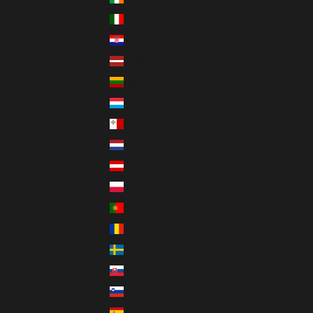
Italien (EUR €)
Kroatien (EUR €)
Lettland (EUR €)
Litauen (EUR €)
Luxemburg (EUR €)
Malta (EUR €)
Niederlande (EUR €)
Österreich (EUR €)
Polen (PLN zł)
Portugal (EUR €)
Rumänien (RON Lei)
Schweden (SEK kr)
Slowakei (EUR €)
Slowenien (EUR €)
Spanien (EUR €)