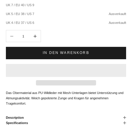
UK 7 / EU 40 / US 9
UK 5 / EU 38 / US 7
Ausverkauft
UK 4 / EU 37 / US 6
Ausverkauft
Anzahl verringern
Anzahl erhöhen
IN DEN WARENKORB
Das Obermaterial aus PU-Wildleder mit Mesh-Unterlagen bietet Unterstützung und
Atmungsaktivität. Weich gepolsterte Zunge und Kragen für angenehmen
Tragekomfort.
Description
Specifications