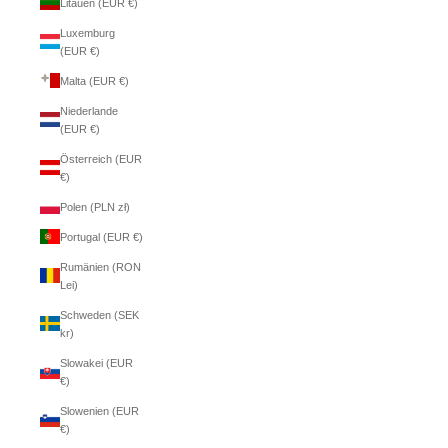
Litauen (EUR €)
Luxemburg
(EUR €)
Malta (EUR €)
Niederlande
(EUR €)
Österreich (EUR
€)
Polen (PLN zł)
Portugal (EUR €)
Rumänien (RON
Lei)
Schweden (SEK
kr)
Slowakei (EUR
€)
Slowenien (EUR
€)