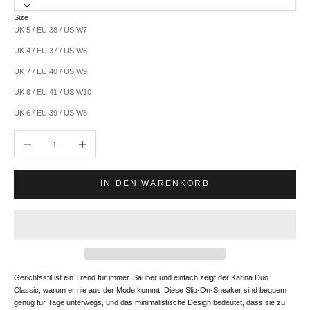
Size
UK 5 / EU 38 / US W7
UK 4 / EU 37 / US W6
UK 7 / EU 40 / US W9
UK 8 / EU 41 / US W10
UK 6 / EU 39 / US W8
Anzahl verringern
Anzahl erhöhen
IN DEN WARENKORB
Gerichtsstil ist ein Trend für immer. Sauber und einfach zeigt der Karina Duo
Classic, warum er nie aus der Mode kommt. Diese Slip-On-Sneaker sind bequem
genug für Tage unterwegs, und das minimalistische Design bedeutet, dass sie zu