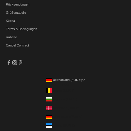
Rücksendungen
Größentabelle
Klarna
Terms & Bedingungen
Rabatte
Cancel Contract
Deutschland (EUR €)
Land
Belgien (EUR €)
Bulgarien (EUR €)
Dänemark (DKK kr.)
Deutschland (EUR €)
Estland (EUR €)