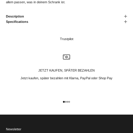
allem passen, was in deinem Schrank ist.
Description
Specifications
Trustpilot
JETZT KAUFEN, SPÄTER BEZAHLEN
Jetzt kaufen, später bezahlen mit Klarna, PayPal oder Shop Pay
Gehe zu Element 1
Gehe zu Element 2
Gehe zu Element 3
Gehe zu Element 4
Newsletter