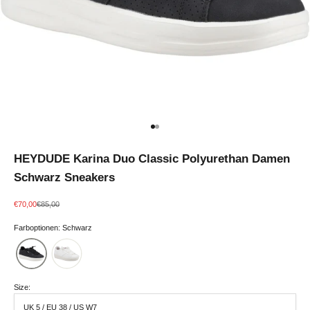
Gehe zu Element 1
Gehe zu Element 2
HEYDUDE Karina Duo Classic Polyurethan Damen
Schwarz Sneakers
Angebot
Regulärer Preis
€70,00
€85,00
Farboptionen: Schwarz
Size:
UK 5 / EU 38 / US W7