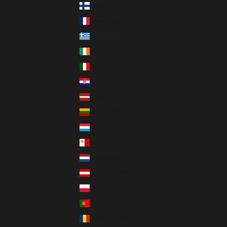
Finnland (EUR €)
Frankreich (EUR €)
Griechenland (EUR €)
Irland (EUR €)
Italien (EUR €)
Kroatien (EUR €)
Lettland (EUR €)
Litauen (EUR €)
Luxemburg (EUR €)
Malta (EUR €)
Niederlande (EUR €)
Österreich (EUR €)
Polen (PLN zł)
Portugal (EUR €)
Rumänien (RON Lei)