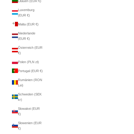
Litauen (EUR €)
Luxemburg
(EUR €)
Malta (EUR €)
Niederlande
(EUR €)
Österreich (EUR
€)
Polen (PLN zł)
Portugal (EUR €)
Rumänien (RON
Lei)
Schweden (SEK
kr)
Slowakei (EUR
€)
Slowenien (EUR
€)