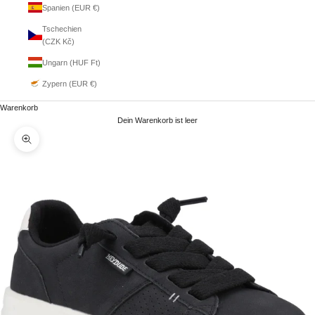
Spanien (EUR €)
Tschechien
(CZK Kč)
Ungarn (HUF Ft)
Zypern (EUR €)
Warenkorb
Dein Warenkorb ist leer
Bild vergrößern