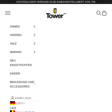
Zum Inhalt springen
KOSTENLOSER VERSAND IN AB EINEM BESTELLWERT VON 75€
Tower-London.De
Menü
Suchen
Warenko
DAMEN
HERREN
SALE
MARKEN
NEU
EINGETROFFEN
KINDER
BEKLEIDUNG UND
ACCESSOIRES
ANMELDEN
EUR €
Land