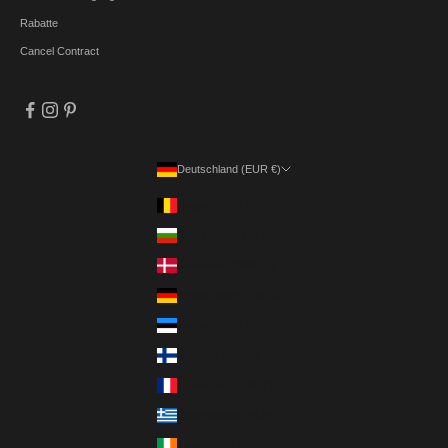
Rabatte
Cancel Contract
Deutschland (EUR €)
Land
Belgien (EUR €)
Bulgarien (EUR €)
Dänemark (DKK kr.)
Deutschland (EUR €)
Estland (EUR €)
Finnland (EUR €)
Frankreich (EUR €)
Griechenland (EUR €)
Irland (EUR €)