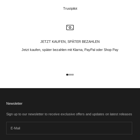
Trustpilot
JETZT KAUFEN, SPÄTER BEZAHLEN
Jetzt kaufen, später bezahlen mit Klarna, PayPal oder Shop Pay
Gehe zu Element 1
Gehe zu Element 2
Gehe zu Element 3
Gehe zu Element 4
Newsletter
Sign up to our newsletter to receive exclusive offers and updates on latest releases