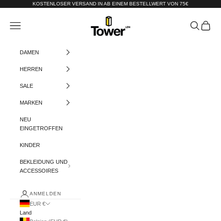
Zum Inhalt springen
KOSTENLOSER VERSAND IN AB EINEM BESTELLWERT VON 75€
Tower-London.De
Menü
Suchen
Warenko
DAMEN
HERREN
SALE
MARKEN
NEU
EINGETROFFEN
KINDER
BEKLEIDUNG UND
ACCESSOIRES
ANMELDEN
EUR €
Land