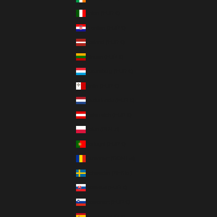
Italien (EUR €)
Kroatien (EUR €)
Lettland (EUR €)
Litauen (EUR €)
Luxemburg (EUR €)
Malta (EUR €)
Niederlande (EUR €)
Österreich (EUR €)
Polen (PLN zł)
Portugal (EUR €)
Rumänien (RON Lei)
Schweden (SEK kr)
Slowakei (EUR €)
Slowenien (EUR €)
Spanien (EUR €)