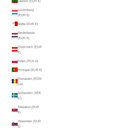
Litauen (EUR €)
Luxemburg
(EUR €)
Malta (EUR €)
Niederlande
(EUR €)
Österreich (EUR
€)
Polen (PLN zł)
Portugal (EUR €)
Rumänien (RON
Lei)
Schweden (SEK
kr)
Slowakei (EUR
€)
Slowenien (EUR
€)