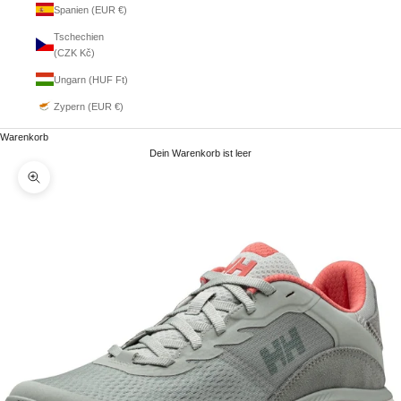
Spanien (EUR €)
Tschechien
(CZK Kč)
Ungarn (HUF Ft)
Zypern (EUR €)
Warenkorb
Dein Warenkorb ist leer
Bild vergrößern