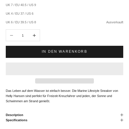
UK 7 / EU 40.5 / US 9
UK 4 / EU 37 / US 6
UK 6 / EU 39.5 / US 8
Ausverkauft
Anzahl verringern
Anzahl erhöhen
IN DEN WARENKORB
Das Leben auf dem Wasser ist einfach besser. Die Marine Lifestyle Sneaker von
Helly Hansen sind perfekt für Freizeit-Kreuzfahrer und jeden, der Sonne und
Schwimmen am Strand genießt.
Description
Specifications