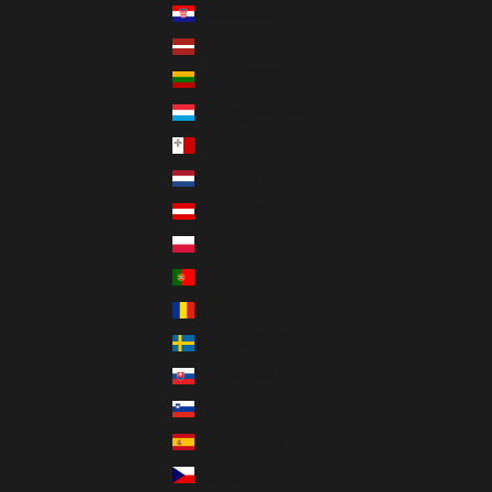
Kroatien (EUR €)
Lettland (EUR €)
Litauen (EUR €)
Luxemburg (EUR €)
Malta (EUR €)
Niederlande (EUR €)
Österreich (EUR €)
Polen (PLN zł)
Portugal (EUR €)
Rumänien (RON Lei)
Schweden (SEK kr)
Slowakei (EUR €)
Slowenien (EUR €)
Spanien (EUR €)
Tschechien (CZK Kč)