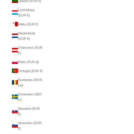
Litauen (EUR €)
Luxemburg
(EUR €)
Malta (EUR €)
Niederlande
(EUR €)
Österreich (EUR
€)
Polen (PLN zł)
Portugal (EUR €)
Rumänien (RON
Lei)
Schweden (SEK
kr)
Slowakei (EUR
€)
Slowenien (EUR
€)