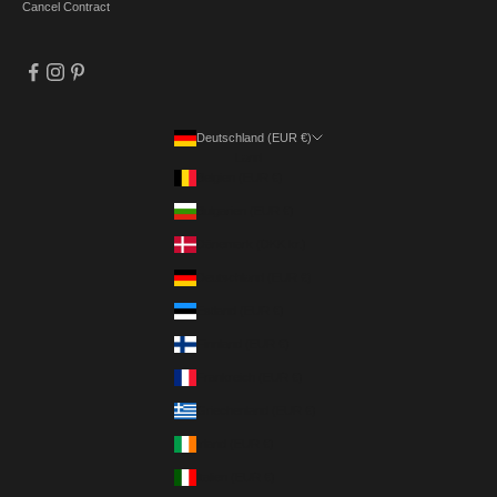
Cancel Contract
Deutschland (EUR €)
Land
Belgien (EUR €)
Bulgarien (EUR €)
Dänemark (DKK kr.)
Deutschland (EUR €)
Estland (EUR €)
Finnland (EUR €)
Frankreich (EUR €)
Griechenland (EUR €)
Irland (EUR €)
Italien (EUR €)