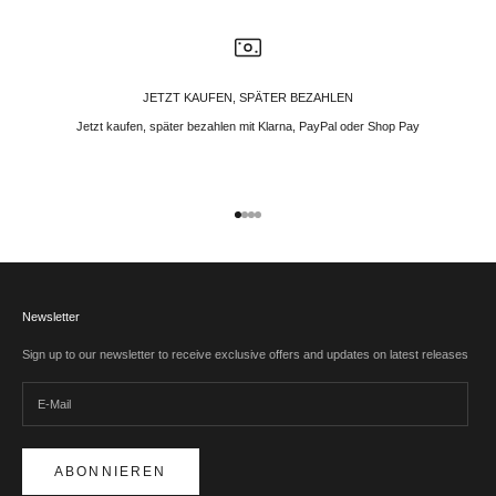
JETZT KAUFEN, SPÄTER BEZAHLEN
Jetzt kaufen, später bezahlen mit Klarna, PayPal oder Shop Pay
Gehe zu Element 1
Gehe zu Element 2
Gehe zu Element 3
Gehe zu Element 4
Newsletter
Sign up to our newsletter to receive exclusive offers and updates on latest releases
ABONNIEREN