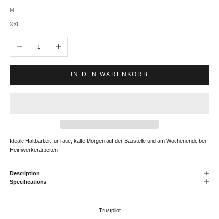
M
XXL
Anzahl verringern
Anzahl erhöhen
IN DEN WARENKORB
Ideale Haltbarkeit für raue, kalte Morgen auf der Baustelle und am Wochenende bei
Heimwerkerarbeiten
Description
Specifications
Trustpilot