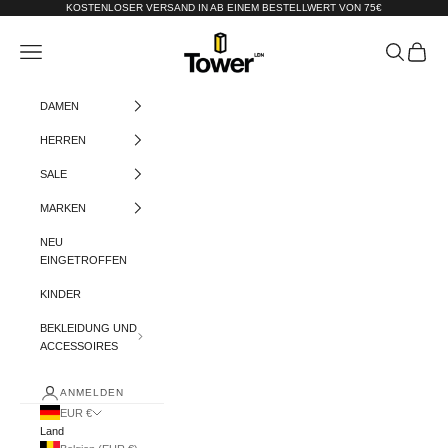
Zum Inhalt springen
KOSTENLOSER VERSAND IN AB EINEM BESTELLWERT VON 75€
Tower-London.De
Menü
Suchen
Warenko
DAMEN
HERREN
SALE
MARKEN
NEU
EINGETROFFEN
KINDER
BEKLEIDUNG UND
ACCESSOIRES
ANMELDEN
EUR €
Land