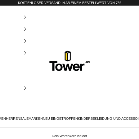
KOSTENLOSER VERSAND IN AB EINEM BESTELLWERT VON 75€
Tower-London.De
MEN
HERREN
SALE
MARKEN
NEU EINGETROFFEN
KINDER
BEKLEIDUNG UND ACCESSO
Dein Warenkorb ist leer