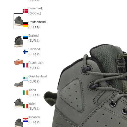
Dänemark
(DKK kr.)
Deutschland
(EUR €)
Estland
(EUR €)
Finnland
(EUR €)
Frankreich
(EUR €)
Griechenland
(EUR €)
Irland
(EUR €)
Italien
(EUR €)
Kroatien
(EUR €)