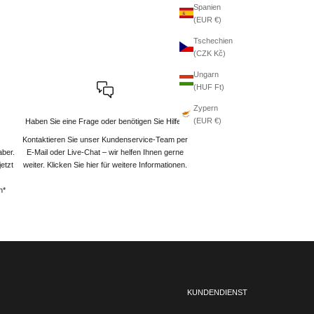
Spanien
(EUR €)
Tschechien
(CZK Kč)
Ungarn
(HUF Ft)
Zypern
(EUR €)
Haben Sie eine Frage oder benötigen Sie Hilfe?
Kontaktieren Sie unser Kundenservice-Team per
aber.
E-Mail oder Live-Chat – wir helfen Ihnen gerne
etzt
weiter
. Klicken Sie hier für weitere Informationen.
n*
KUNDENDIENST