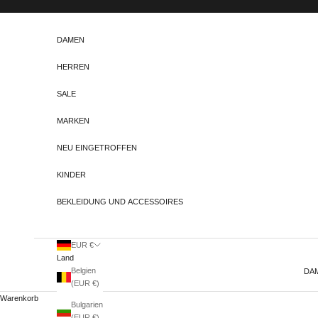
Zum Inhalt springen
DAMEN
HERREN
SALE
MARKEN
NEU EINGETROFFEN
KINDER
BEKLEIDUNG UND ACCESSOIRES
EUR €
Land
Belgien
DA
(EUR €)
Warenkorb
Bulgarien
(EUR €)