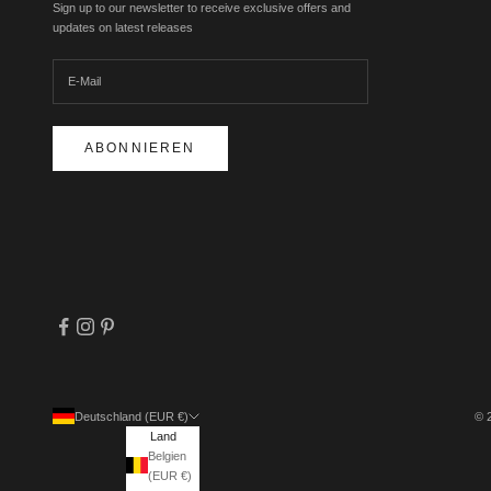
Sign up to our newsletter to receive exclusive offers and
updates on latest releases
ABONNIEREN
Deutschland (EUR €)
© 
Land
Belgien
(EUR €)