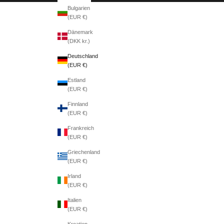
Bulgarien
(EUR €)
Dänemark
(DKK kr.)
Deutschland
(EUR €)
Estland
(EUR €)
Finnland
(EUR €)
Frankreich
(EUR €)
Griechenland
(EUR €)
Irland
(EUR €)
Italien
(EUR €)
Kroatien