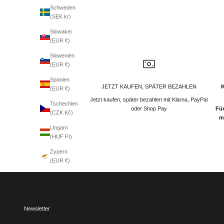
Schweden
(SEK kr)
Slowakei
(EUR €)
Slowenien
(EUR €)
Spanien
JETZT KAUFEN, SPÄTER BEZAHLEN
(EUR €)
Jetzt kaufen, später bezahlen mit Klarna, PayPal
Tschechien
oder Shop Pay
Für
(CZK Kč)
m
Ungarn
(HUF Ft)
Zypern
(EUR €)
Newsletter