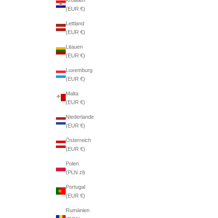
(EUR €)
Lettland
(EUR €)
Litauen
(EUR €)
Luxemburg
(EUR €)
Malta
(EUR €)
Niederlande
(EUR €)
Österreich
(EUR €)
Polen
(PLN zł)
Portugal
(EUR €)
Rumänien