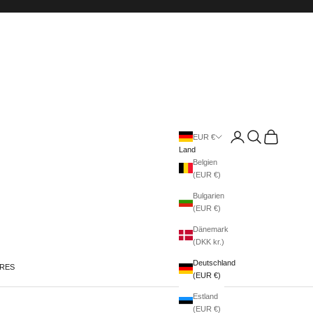
Anmelden
Suchen
Warenkorb
EUR €
Land
Belgien
(EUR €)
Bulgarien
(EUR €)
Dänemark
(DKK kr.)
Deutschland
IRES
(EUR €)
Estland
(EUR €)