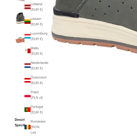
Lettland
(EUR €)
Litauen
(EUR €)
Luxemburg
(EUR €)
Malta
(EUR €)
Niederlande
(EUR €)
Österreich
(EUR €)
Polen
(PLN zł)
Portugal
(EUR €)
Description
Rumänien
Specifications
(RON
Lei)