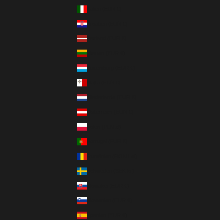
Italien (EUR €)
Kroatien (EUR €)
Lettland (EUR €)
Litauen (EUR €)
Luxemburg (EUR €)
Malta (EUR €)
Niederlande (EUR €)
Österreich (EUR €)
Polen (PLN zł)
Portugal (EUR €)
Rumänien (RON Lei)
Schweden (SEK kr)
Slowakei (EUR €)
Slowenien (EUR €)
Spanien (EUR €)