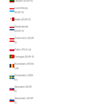
Litauen (EUR €)
Luxemburg
(EUR €)
Malta (EUR €)
Niederlande
(EUR €)
Österreich (EUR
€)
Polen (PLN zł)
Portugal (EUR €)
Rumänien (RON
Lei)
Schweden (SEK
kr)
Slowakei (EUR
€)
Slowenien (EUR
€)