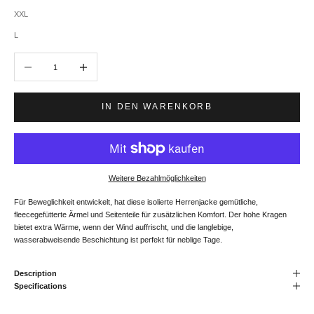
XXL
L
Anzahl verringern
Anzahl erhöhen
IN DEN WARENKORB
Weitere Bezahlmöglichkeiten
Für Beweglichkeit entwickelt, hat diese isolierte Herrenjacke gemütliche,
fleecegefütterte Ärmel und Seitenteile für zusätzlichen Komfort. Der hohe Kragen
bietet extra Wärme, wenn der Wind auffrischt, und die langlebige,
wasserabweisende Beschichtung ist perfekt für neblige Tage.
Description
Specifications