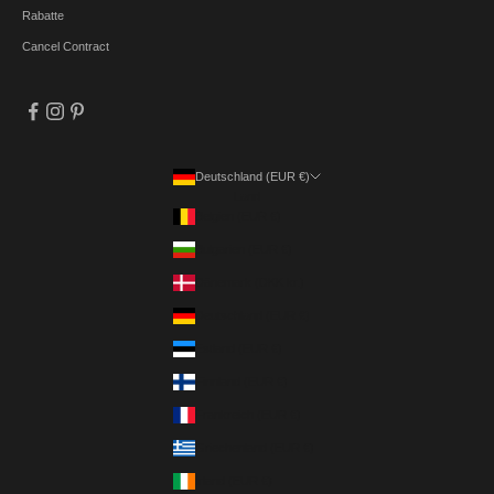
Rabatte
Cancel Contract
Deutschland (EUR €)
Land
Belgien (EUR €)
Bulgarien (EUR €)
Dänemark (DKK kr.)
Deutschland (EUR €)
Estland (EUR €)
Finnland (EUR €)
Frankreich (EUR €)
Griechenland (EUR €)
Irland (EUR €)