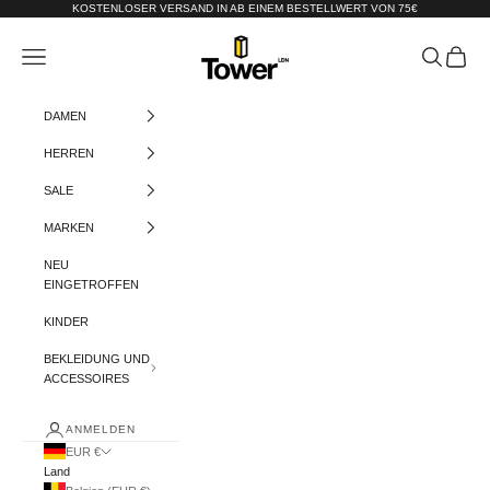
Zum Inhalt springen
KOSTENLOSER VERSAND IN AB EINEM BESTELLWERT VON 75€
Tower-London.De
Menü
Suchen
Warenko
DAMEN
HERREN
SALE
MARKEN
NEU
EINGETROFFEN
KINDER
BEKLEIDUNG UND
ACCESSOIRES
ANMELDEN
EUR €
Land