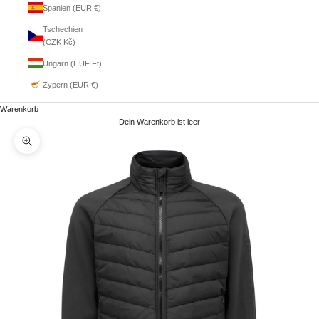
Spanien (EUR €)
Tschechien
(CZK Kč)
Ungarn (HUF Ft)
Zypern (EUR €)
Warenkorb
Dein Warenkorb ist leer
Bild vergrößern