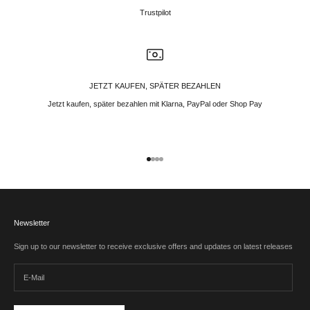
Trustpilot
JETZT KAUFEN, SPÄTER BEZAHLEN
Jetzt kaufen, später bezahlen mit Klarna, PayPal oder Shop Pay
Gehe zu Element 1
Gehe zu Element 2
Gehe zu Element 3
Gehe zu Element 4
Newsletter
Sign up to our newsletter to receive exclusive offers and updates on latest releases