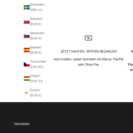
Schweden
(SEK kr)
Slowakei
(EUR €)
Slowenien
(EUR €)
Spanien
JETZT KAUFEN, SPÄTER BEZAHLEN
(EUR €)
Jetzt kaufen, später bezahlen mit Klarna, PayPal
Tschechien
oder Shop Pay
Für
(CZK Kč)
m
Ungarn
(HUF Ft)
Zypern
(EUR €)
Newsletter