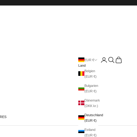
Anmelden
Suchen
Warenkorb
EUR €
Land
Belgien
(EUR €)
Bulgarien
(EUR €)
Dänemark
(DKK kr.)
Deutschland
IRES
(EUR €)
Estland
(EUR €)