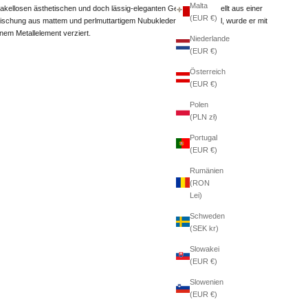
Malta
akellosen ästhetischen und doch lässig-eleganten Gefühl. Hergestellt aus einer
(EUR €)
ischung aus mattem und perlmuttartigem Nubuklederimitat-Material, wurde er mit
inem Metallelement verziert.
Niederlande
(EUR €)
Österreich
(EUR €)
Polen
(PLN zł)
Portugal
(EUR €)
Rumänien
(RON
Lei)
Schweden
(SEK kr)
Slowakei
(EUR €)
Slowenien
(EUR €)