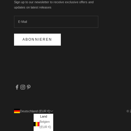
Sign up to our newsletter to receive exclusive offers and
updates on latest releases
ABONNIEREN
Deutschland (EUR €)
© 
Land
Belgien
(EUR €)