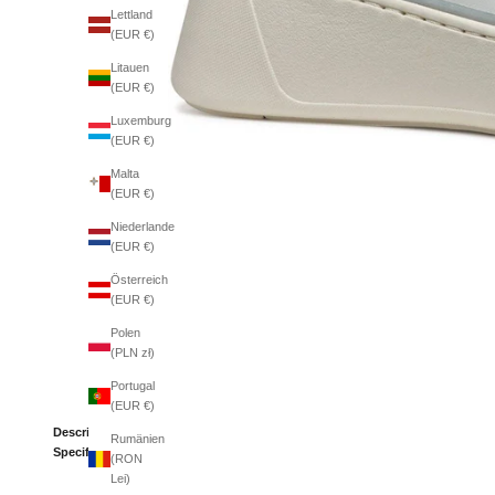
Lettland
(EUR €)
Litauen
(EUR €)
Luxemburg
(EUR €)
Malta
(EUR €)
Niederlande
(EUR €)
Österreich
(EUR €)
Polen
(PLN zł)
Portugal
(EUR €)
Description
Rumänien
Specifications
(RON
Lei)