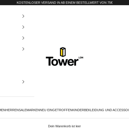
KOSTENLOSER VERSAND IN AB EINEM BESTELLWERT VON 75€
Tower-London.De
MEN
HERREN
SALE
MARKEN
NEU EINGETROFFEN
KINDER
BEKLEIDUNG UND ACCESSO
Dein Warenkorb ist leer