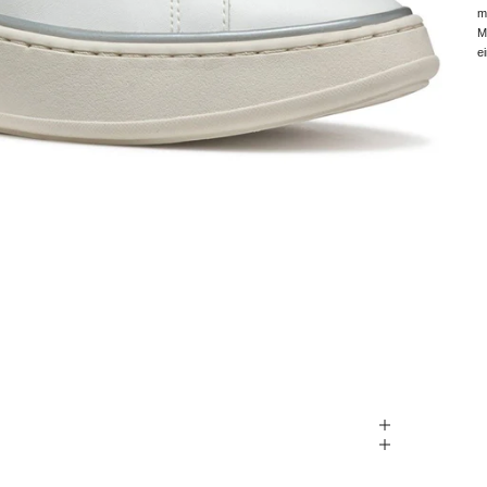
m
M
e