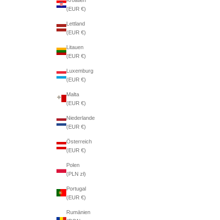
(EUR €)
Lettland
(EUR €)
Litauen
(EUR €)
Luxemburg
(EUR €)
Malta
(EUR €)
Niederlande
(EUR €)
Österreich
(EUR €)
Polen
(PLN zł)
Portugal
(EUR €)
Rumänien