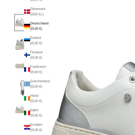
Dänemark
(DKK kr.)
Deutschland
(EUR €)
Estland
(EUR €)
Finnland
(EUR €)
Frankreich
(EUR €)
Griechenland
(EUR €)
Irland
(EUR €)
Italien
(EUR €)
Kroatien
(EUR €)