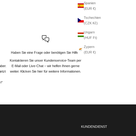
Spanien
(EUR €)
Tschechien
(CZK Kč)
Ungarn
(HUF Ft)
Zypern
(EUR €)
Haben Sie eine Frage oder benötigen Sie Hilfe?
Kontaktieren Sie unser Kundenservice-Team per
aber.
E-Mail oder Live-Chat – wir helfen Ihnen gerne
etzt
weiter
. Klicken Sie hier für weitere Informationen.
n*
KUNDENDIENST