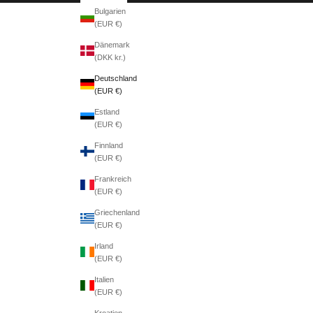
Bulgarien
(EUR €)
Dänemark
(DKK kr.)
Deutschland
(EUR €)
Estland
(EUR €)
Finnland
(EUR €)
Frankreich
(EUR €)
Griechenland
(EUR €)
Irland
(EUR €)
Italien
(EUR €)
Kroatien