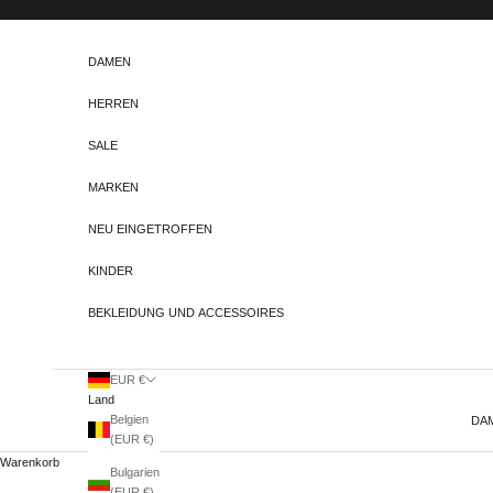
Zum Inhalt springen
DAMEN
HERREN
SALE
MARKEN
NEU EINGETROFFEN
KINDER
BEKLEIDUNG UND ACCESSOIRES
EUR €
Land
Belgien
DA
(EUR €)
Warenkorb
Bulgarien
(EUR €)