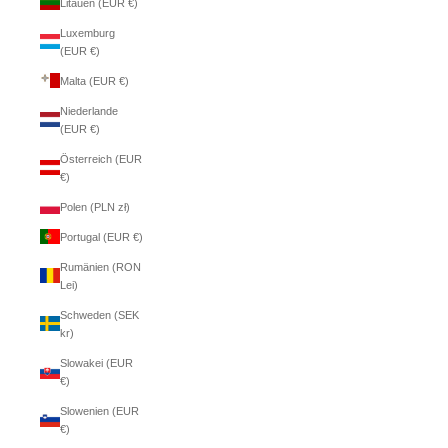
Litauen (EUR €)
Luxemburg
(EUR €)
Malta (EUR €)
Niederlande
(EUR €)
Österreich (EUR
€)
Polen (PLN zł)
Portugal (EUR €)
Rumänien (RON
Lei)
Schweden (SEK
kr)
Slowakei (EUR
€)
Slowenien (EUR
€)