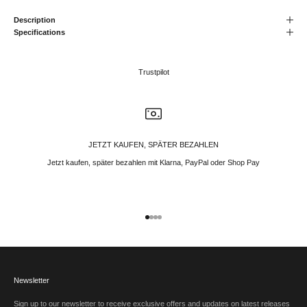
Description
Specifications
Trustpilot
JETZT KAUFEN, SPÄTER BEZAHLEN
Jetzt kaufen, später bezahlen mit Klarna, PayPal oder Shop Pay
Gehe zu Element 1
Gehe zu Element 2
Gehe zu Element 3
Gehe zu Element 4
Newsletter
Sign up to our newsletter to receive exclusive offers and updates on latest releases