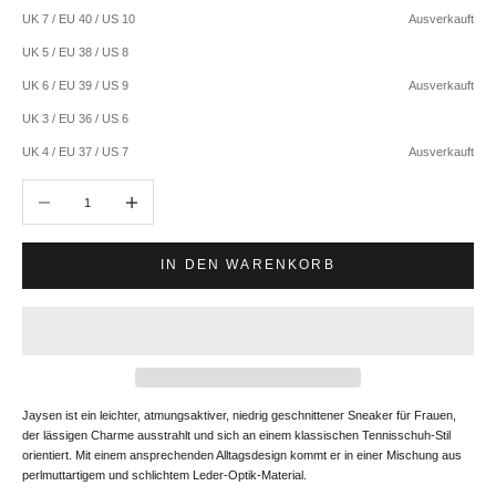
UK 7 / EU 40 / US 10
Ausverkauft
UK 5 / EU 38 / US 8
UK 6 / EU 39 / US 9
Ausverkauft
UK 3 / EU 36 / US 6
UK 4 / EU 37 / US 7
Ausverkauft
Anzahl verringern
Anzahl erhöhen
IN DEN WARENKORB
Jaysen ist ein leichter, atmungsaktiver, niedrig geschnittener Sneaker für Frauen,
der lässigen Charme ausstrahlt und sich an einem klassischen Tennisschuh-Stil
orientiert. Mit einem ansprechenden Alltagsdesign kommt er in einer Mischung aus
perlmuttartigem und schlichtem Leder-Optik-Material.