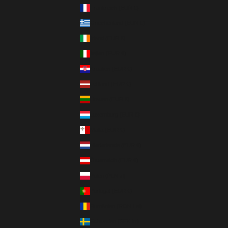
Frankreich (EUR €)
Griechenland (EUR €)
Irland (EUR €)
Italien (EUR €)
Kroatien (EUR €)
Lettland (EUR €)
Litauen (EUR €)
Luxemburg (EUR €)
Malta (EUR €)
Niederlande (EUR €)
Österreich (EUR €)
Polen (PLN zł)
Portugal (EUR €)
Rumänien (RON Lei)
Schweden (SEK kr)