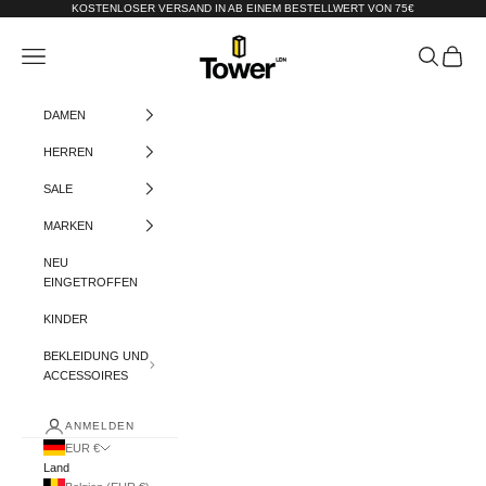
Zum Inhalt springen
KOSTENLOSER VERSAND IN AB EINEM BESTELLWERT VON 75€
Tower-London.De
Menü
Suchen
Warenko
DAMEN
HERREN
SALE
MARKEN
NEU
EINGETROFFEN
KINDER
BEKLEIDUNG UND
ACCESSOIRES
ANMELDEN
EUR €
Land