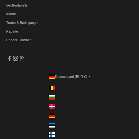
Größentabelle
Klarna
Terms & Bedingungen
Rabatte
Cancel Contract
Deutschland (EUR €)
Land
Belgien (EUR €)
Bulgarien (EUR €)
Dänemark (DKK kr.)
Deutschland (EUR €)
Estland (EUR €)
Finnland (EUR €)