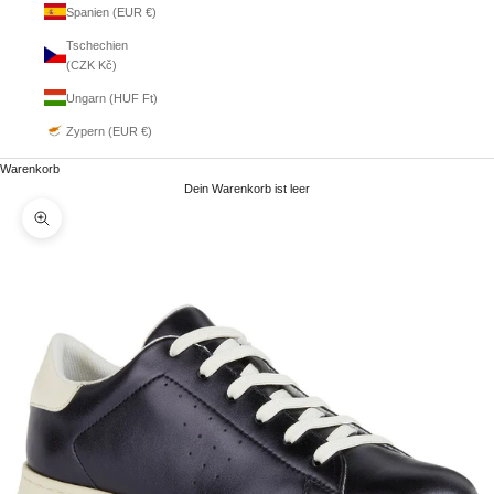
Spanien (EUR €)
Tschechien
(CZK Kč)
Ungarn (HUF Ft)
Zypern (EUR €)
Warenkorb
Dein Warenkorb ist leer
Bild vergrößern