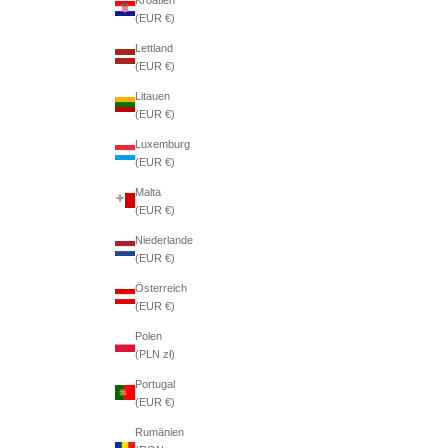
(EUR €)
Lettland
(EUR €)
Litauen
(EUR €)
Luxemburg
(EUR €)
Malta
(EUR €)
Niederlande
(EUR €)
Österreich
(EUR €)
Polen
(PLN zł)
Portugal
(EUR €)
Rumänien