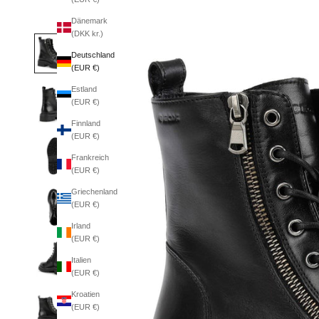
Dänemark
(DKK kr.)
Deutschland
(EUR €)
Estland
(EUR €)
Finnland
(EUR €)
Frankreich
(EUR €)
Griechenland
(EUR €)
Irland
(EUR €)
Italien
(EUR €)
Kroatien
(EUR €)