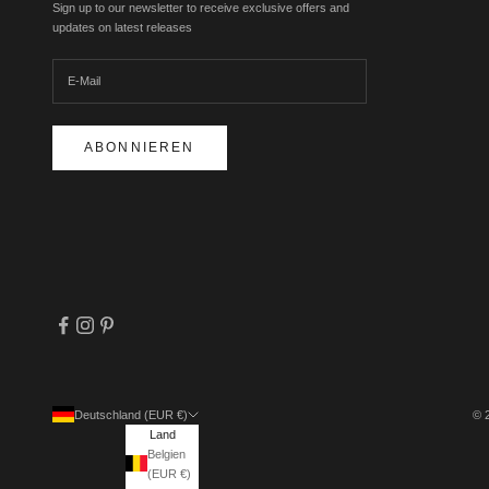
Sign up to our newsletter to receive exclusive offers and
updates on latest releases
ABONNIEREN
Deutschland (EUR €)
© 
Land
Belgien
(EUR €)