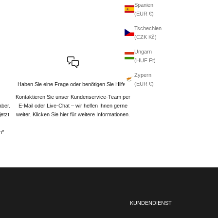
Spanien
(EUR €)
Tschechien
(CZK Kč)
Ungarn
(HUF Ft)
Zypern
(EUR €)
Haben Sie eine Frage oder benötigen Sie Hilfe?
Kontaktieren Sie unser Kundenservice-Team per
aber.
E-Mail oder Live-Chat – wir helfen Ihnen gerne
etzt
weiter
. Klicken Sie hier für weitere Informationen.
n*
KUNDENDIENST