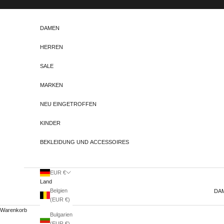
Zum Inhalt springen
DAMEN
HERREN
SALE
MARKEN
NEU EINGETROFFEN
KINDER
BEKLEIDUNG UND ACCESSOIRES
EUR €
Land
Belgien
DA
(EUR €)
Warenkorb
Bulgarien
(EUR €)