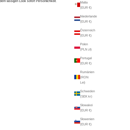
edem lässigen Look sofort Persönlichkeit.
Malta
(EUR €)
Niederlande
(EUR €)
Österreich
(EUR €)
Polen
(PLN zł)
Portugal
(EUR €)
Rumänien
(RON
Lei)
Schweden
(SEK kr)
Slowakei
(EUR €)
Slowenien
(EUR €)