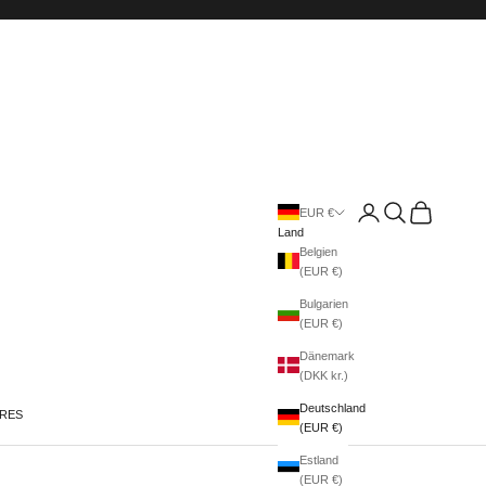
Anmelden
Suchen
Warenkorb
EUR €
Land
Belgien
(EUR €)
Bulgarien
(EUR €)
Dänemark
(DKK kr.)
Deutschland
IRES
(EUR €)
Estland
(EUR €)