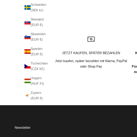
Schweden
(SEK kr)
Slowakei
(EUR €)
Slowenien
(EUR €)
Spanien
JETZT KAUFEN, SPÄTER BEZAHLEN
(EUR €)
Jetzt kaufen, später bezahlen mit Klarna, PayPal
Tschechien
oder Shop Pay
Für
(CZK Kč)
m
Ungarn
(HUF Ft)
Zypern
(EUR €)
Newsletter