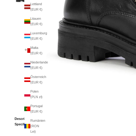
Lettland
(EUR €)
Litauen
(EUR €)
Luxemburg
(EUR €)
Malta
(EUR €)
Niederlande
(EUR €)
Österreich
(EUR €)
Polen
(PLN zł)
Portugal
(EUR €)
Description
Rumänien
Specifications
(RON
Lei)