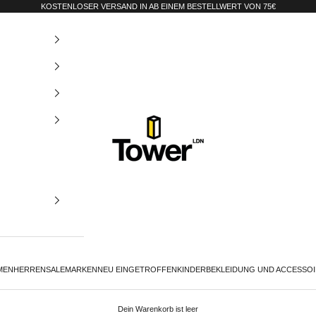
KOSTENLOSER VERSAND IN AB EINEM BESTELLWERT VON 75€
Tower-London.De
MEN
HERREN
SALE
MARKEN
NEU EINGETROFFEN
KINDER
BEKLEIDUNG UND ACCESSO
Dein Warenkorb ist leer