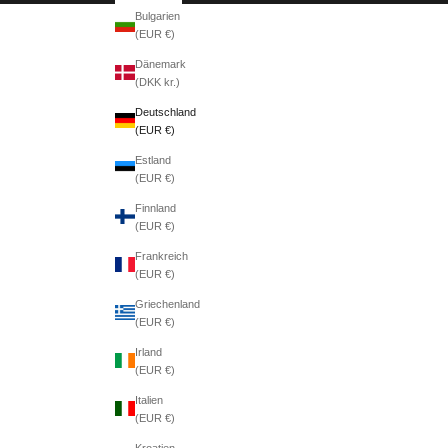
Bulgarien
(EUR €)
Dänemark
(DKK kr.)
Deutschland
(EUR €)
Estland
(EUR €)
Finnland
(EUR €)
Frankreich
(EUR €)
Griechenland
(EUR €)
Irland
(EUR €)
Italien
(EUR €)
Kroatien