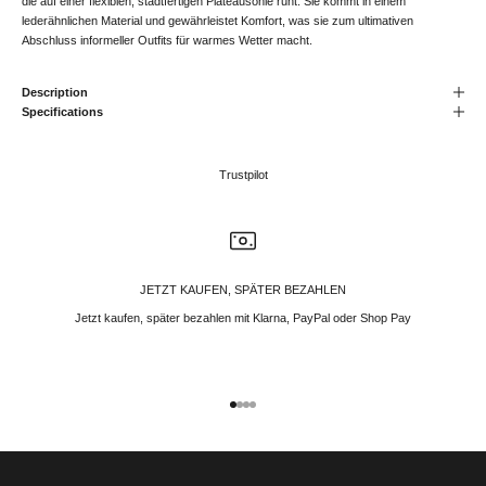
die auf einer flexiblen, stadtfertigen Plateausohle ruht. Sie kommt in einem
lederähnlichen Material und gewährleistet Komfort, was sie zum ultimativen
Abschluss informeller Outfits für warmes Wetter macht.
Description
Specifications
Trustpilot
JETZT KAUFEN, SPÄTER BEZAHLEN
Jetzt kaufen, später bezahlen mit Klarna, PayPal oder Shop Pay
Gehe zu Element 1
Gehe zu Element 2
Gehe zu Element 3
Gehe zu Element 4