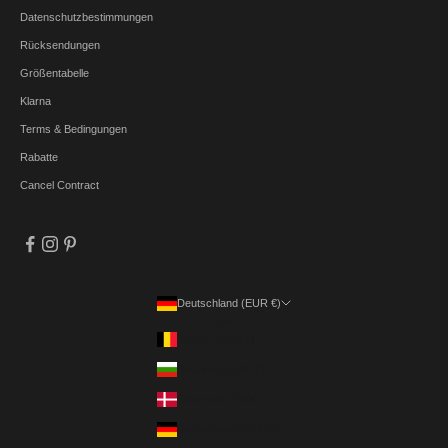
Datenschutzbestimmungen
Rücksendungen
Größentabelle
Klarna
Terms & Bedingungen
Rabatte
Cancel Contract
Deutschland (EUR €)
Land
Belgien (EUR €)
Bulgarien (EUR €)
Dänemark (DKK kr.)
Deutschland (EUR €)