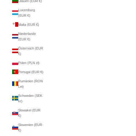
Litauen (EUR €)
Luxemburg
(EUR €)
Malta (EUR €)
Niederlande
(EUR €)
Österreich (EUR
€)
Polen (PLN zł)
Portugal (EUR €)
Rumänien (RON
Lei)
Schweden (SEK
kr)
Slowakei (EUR
€)
Slowenien (EUR
€)