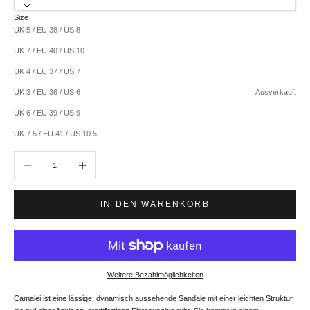
Size
UK 5 / EU 38 / US 8
UK 7 / EU 40 / US 10
UK 4 / EU 37 / US 7
UK 3 / EU 36 / US 6
Ausverkauft
UK 6 / EU 39 / US 9
UK 7.5 / EU 41 / US 10.5
Anzahl verringern
Anzahl erhöhen
IN DEN WARENKORB
Weitere Bezahlmöglichkeiten
Camalei ist eine lässige, dynamisch aussehende Sandale mit einer leichten Struktur,