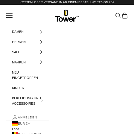
Zum Inhalt springen
KOSTENLOSER VERSAND IN AB EINEM BESTELLWERT VON 75€
Tower-London.De
Menü
Suchen
Warenko
DAMEN
HERREN
SALE
MARKEN
NEU
EINGETROFFEN
KINDER
BEKLEIDUNG UND
ACCESSOIRES
ANMELDEN
EUR €
Land