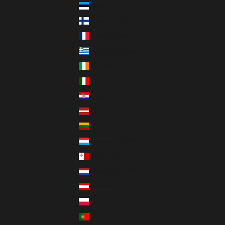
Estland (EUR €)
Finnland (EUR €)
Frankreich (EUR €)
Griechenland (EUR €)
Irland (EUR €)
Italien (EUR €)
Kroatien (EUR €)
Lettland (EUR €)
Litauen (EUR €)
Luxemburg (EUR €)
Malta (EUR €)
Niederlande (EUR €)
Österreich (EUR €)
Polen (PLN zł)
Portugal (EUR €)