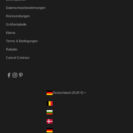
Datenschutzbestimmungen
Rücksendungen
Größentabelle
Klarna
Terms & Bedingungen
Rabatte
Cancel Contract
Deutschland (EUR €)
Land
Belgien (EUR €)
Bulgarien (EUR €)
Dänemark (DKK kr.)
Deutschland (EUR €)