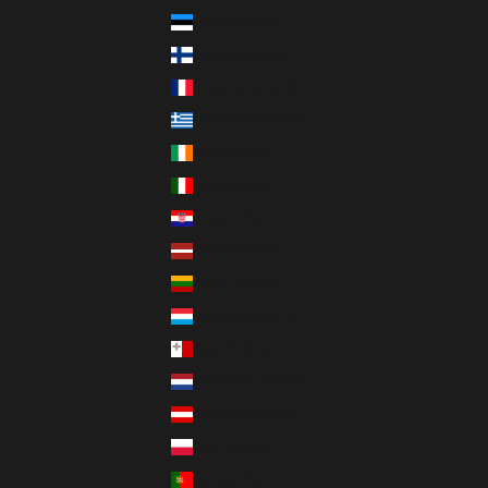
Estland (EUR €)
Finnland (EUR €)
Frankreich (EUR €)
Griechenland (EUR €)
Irland (EUR €)
Italien (EUR €)
Kroatien (EUR €)
Lettland (EUR €)
Litauen (EUR €)
Luxemburg (EUR €)
Malta (EUR €)
Niederlande (EUR €)
Österreich (EUR €)
Polen (PLN zł)
Portugal (EUR €)