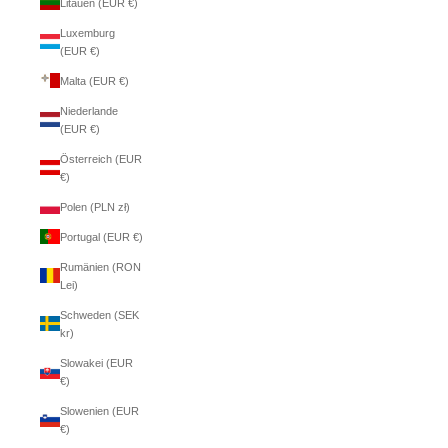
Litauen (EUR €)
Luxemburg
(EUR €)
Malta (EUR €)
Niederlande
(EUR €)
Österreich (EUR
€)
Polen (PLN zł)
Portugal (EUR €)
Rumänien (RON
Lei)
Schweden (SEK
kr)
Slowakei (EUR
€)
Slowenien (EUR
€)