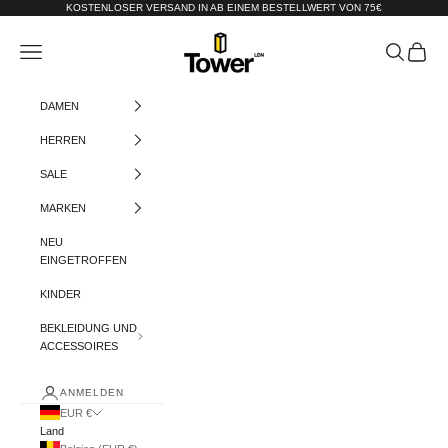
Zum Inhalt springen
KOSTENLOSER VERSAND IN AB EINEM BESTELLWERT VON 75€
Tower-London.De
Menü
Suchen
Warenko
DAMEN
HERREN
SALE
MARKEN
NEU
EINGETROFFEN
KINDER
BEKLEIDUNG UND
ACCESSOIRES
ANMELDEN
EUR €
Land