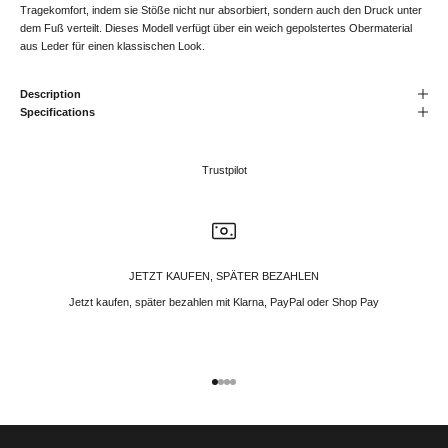
Tragekomfort, indem sie Stöße nicht nur absorbiert, sondern auch den Druck unter
dem Fuß verteilt. Dieses Modell verfügt über ein weich gepolstertes Obermaterial
aus Leder für einen klassischen Look.
Description
Specifications
Trustpilot
JETZT KAUFEN, SPÄTER BEZAHLEN
Jetzt kaufen, später bezahlen mit Klarna, PayPal oder Shop Pay
Gehe zu Element 1
Gehe zu Element 2
Gehe zu Element 3
Gehe zu Element 4