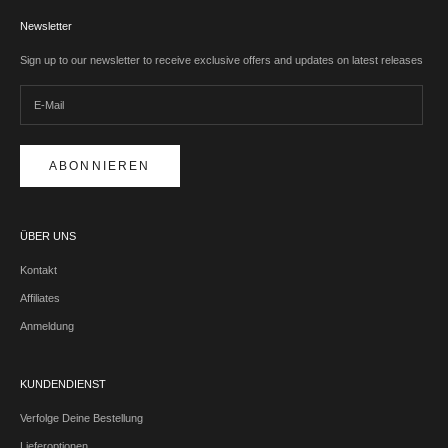
Newsletter
Sign up to our newsletter to receive exclusive offers and updates on latest releases
ABONNIEREN
ÜBER UNS
Kontakt
Affiliates
Anmeldung
KUNDENDIENST
Verfolge Deine Bestellung
Lieferoptionen