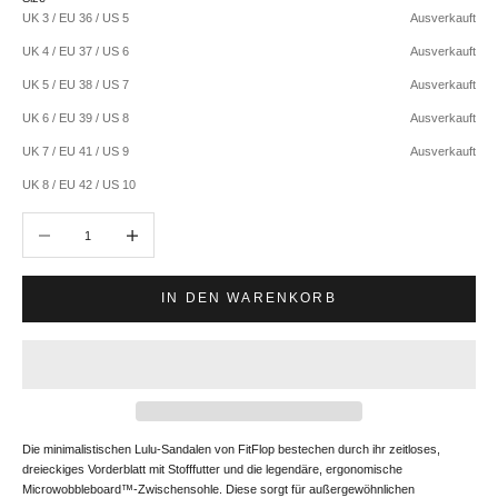
UK 3 / EU 36 / US 5
Ausverkauft
UK 4 / EU 37 / US 6
Ausverkauft
UK 5 / EU 38 / US 7
Ausverkauft
UK 6 / EU 39 / US 8
Ausverkauft
UK 7 / EU 41 / US 9
Ausverkauft
UK 8 / EU 42 / US 10
Anzahl verringern
Anzahl erhöhen
IN DEN WARENKORB
Die minimalistischen Lulu-Sandalen von FitFlop bestechen durch ihr zeitloses,
dreieckiges Vorderblatt mit Stofffutter und die legendäre, ergonomische
Microwobbleboard™-Zwischensohle. Diese sorgt für außergewöhnlichen