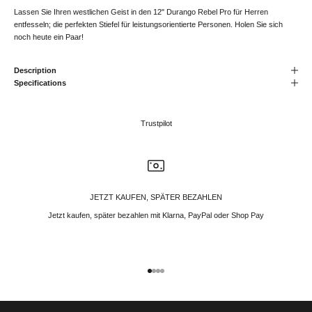
Lassen Sie Ihren westlichen Geist in den 12" Durango Rebel Pro für Herren
entfesseln; die perfekten Stiefel für leistungsorientierte Personen. Holen Sie sich
noch heute ein Paar!
Description
Specifications
Trustpilot
JETZT KAUFEN, SPÄTER BEZAHLEN
Jetzt kaufen, später bezahlen mit Klarna, PayPal oder Shop Pay
Gehe zu Element 1
Gehe zu Element 2
Gehe zu Element 3
Gehe zu Element 4