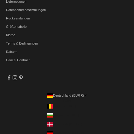
Lieferoptionen
Datenschutzbestimmungen
Rücksendungen
Größentabelle
Klarna
Terms & Bedingungen
Rabatte
Cancel Contract
Deutschland (EUR €)
Land
Belgien (EUR €)
Bulgarien (EUR €)
Dänemark (DKK kr.)
Deutschland (EUR €)