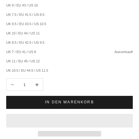
UK 9 / EU 43 / US 10
UK 7.5 / EU 41.5 / US 8.5
UK 9.5 / EU 43.5 / US 10.5
UK 10 / EU 44 / US 11
UK 8.5 / EU 42.5 / US 9.5
UK 7 / EU 41 / US 8
Ausverkauft
UK 11 / EU 45 / US 12
UK 10.5 / EU 44.5 / US 11.5
Anzahl verringern
Anzahl erhöhen
IN DEN WARENKORB