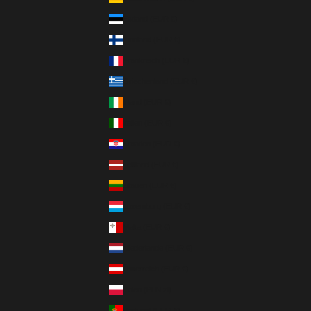
Estland (EUR €)
Finnland (EUR €)
Frankreich (EUR €)
Griechenland (EUR €)
Irland (EUR €)
Italien (EUR €)
Kroatien (EUR €)
Lettland (EUR €)
Litauen (EUR €)
Luxemburg (EUR €)
Malta (EUR €)
Niederlande (EUR €)
Österreich (EUR €)
Polen (PLN zł)
Portugal (EUR €)