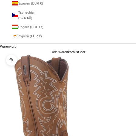
Spanien (EUR €)
Tschechien
(CZK Kč)
Ungarn (HUF Ft)
Zypern (EUR €)
Warenkorb
Dein Warenkorb ist leer
Bild vergrößern