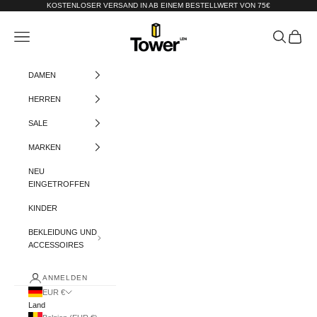
Zum Inhalt springen
KOSTENLOSER VERSAND IN AB EINEM BESTELLWERT VON 75€
Tower-London.De
Menü
Suchen
Warenko
DAMEN
HERREN
SALE
MARKEN
NEU
EINGETROFFEN
KINDER
BEKLEIDUNG UND
ACCESSOIRES
ANMELDEN
EUR €
Land