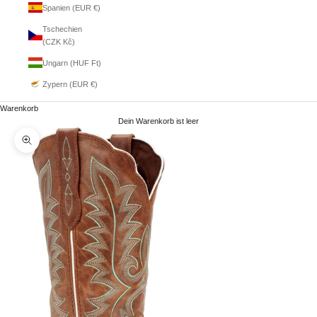
Spanien (EUR €)
Tschechien
(CZK Kč)
Ungarn (HUF Ft)
Zypern (EUR €)
Warenkorb
Dein Warenkorb ist leer
Bild vergrößern