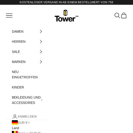
Zum Inhalt springen
KOSTENLOSER VERSAND IN AB EINEM BESTELLWERT VON 75€
Tower-London.De
Menü
Suchen
Warenko
DAMEN
HERREN
SALE
MARKEN
NEU
EINGETROFFEN
KINDER
BEKLEIDUNG UND
ACCESSOIRES
ANMELDEN
EUR €
Land