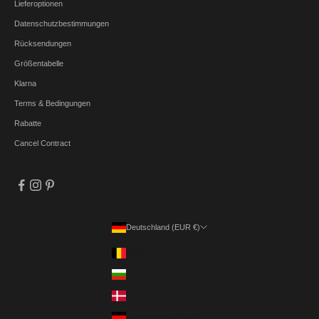
Lieferoptionen
Datenschutzbestimmungen
Rücksendungen
Größentabelle
Klarna
Terms & Bedingungen
Rabatte
Cancel Contract
Deutschland (EUR €)
Land
Belgien (EUR €)
Bulgarien (EUR €)
Dänemark (DKK kr.)
Deutschland (EUR €)