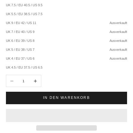
UK 7.5 / EU 40.5 / US 9.5
UK 5.5 / EU 38.5 / US 7.5
UK 9 / EU 42 / US 11
Ausverkauft
UK 7 / EU 40 / US 9
Ausverkauft
UK 6 / EU 39 / US 8
Ausverkauft
UK 5 / EU 38 / US 7
Ausverkauft
UK 4 / EU 37 / US 6
Ausverkauft
UK 4.5 / EU 37.5 / US 6.5
Anzahl verringern
Anzahl erhöhen
IN DEN WARENKORB