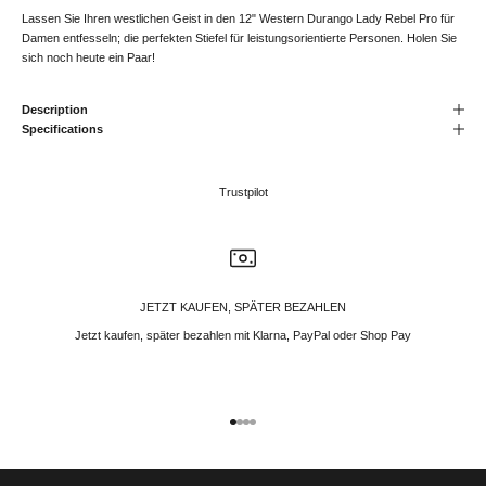
Lassen Sie Ihren westlichen Geist in den 12" Western Durango Lady Rebel Pro für
Damen entfesseln; die perfekten Stiefel für leistungsorientierte Personen. Holen Sie
sich noch heute ein Paar!
Description
Specifications
Trustpilot
JETZT KAUFEN, SPÄTER BEZAHLEN
Jetzt kaufen, später bezahlen mit Klarna, PayPal oder Shop Pay
Gehe zu Element 1
Gehe zu Element 2
Gehe zu Element 3
Gehe zu Element 4