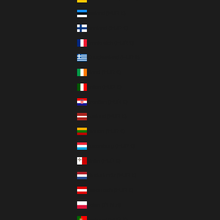
Estland (EUR €)
Finnland (EUR €)
Frankreich (EUR €)
Griechenland (EUR €)
Irland (EUR €)
Italien (EUR €)
Kroatien (EUR €)
Lettland (EUR €)
Litauen (EUR €)
Luxemburg (EUR €)
Malta (EUR €)
Niederlande (EUR €)
Österreich (EUR €)
Polen (PLN zł)
Portugal (EUR €)