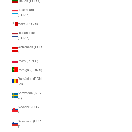
Litauen (EUR €)
Luxemburg
(EUR €)
Malta (EUR €)
Niederlande
(EUR €)
Österreich (EUR
€)
Polen (PLN zł)
Portugal (EUR €)
Rumänien (RON
Lei)
Schweden (SEK
kr)
Slowakei (EUR
€)
Slowenien (EUR
€)