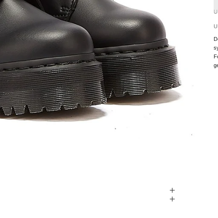
U
U
D
s
F
g