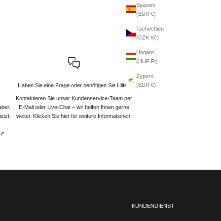
Spanien
(EUR €)
Tschechien
(CZK Kč)
Ungarn
(HUF Ft)
Zypern
(EUR €)
Haben Sie eine Frage oder benötigen Sie Hilfe?
Kontaktieren Sie unser Kundenservice-Team per
aber.
E-Mail oder Live-Chat – wir helfen Ihnen gerne
etzt
weiter
. Klicken Sie hier für weitere Informationen.
n*
KUNDENDIENST