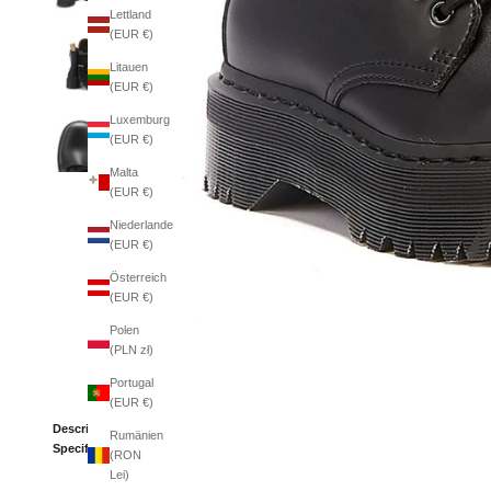
Lettland
(EUR €)
Litauen
(EUR €)
Luxemburg
(EUR €)
Malta
(EUR €)
Niederlande
(EUR €)
Österreich
(EUR €)
Polen
(PLN zł)
Portugal
(EUR €)
Description
Rumänien
Specifications
(RON
Lei)