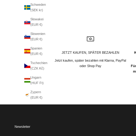
Schweden
(SEK kr)
Slowakei
(EUR €)
Slowenien
(EUR €)
Spanien
JETZT KAUFEN, SPÄTER BEZAHLEN
(EUR €)
Jetzt kaufen, später bezahlen mit Klarna, PayPal
Tschechien
oder Shop Pay
Für
(CZK Kč)
m
Ungarn
(HUF Ft)
Zypern
(EUR €)
Newsletter