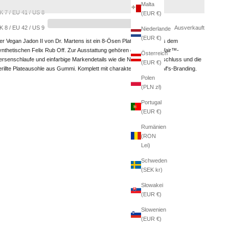
Malta
K 7 / EU 41 / US 8
(EUR €)
K 8 / EU 42 / US 9
Ausverkauft
Niederlande
(EUR €)
er Vegan Jadon II von Dr. Martens ist ein 8-Ösen Plateaustiefel aus dem
ynthetischen Felix Rub Off. Zur Ausstattung gehören die gelbe AirWair™-
Österreich
ersenschlaufe und einfarbige Markendetails wie die Nähte, der Verschluss und die
(EUR €)
erillte Plateausohle aus Gummi. Komplett mit charakteristischem DM's-Branding.
Polen
(PLN zł)
Portugal
(EUR €)
Rumänien
(RON
Lei)
Schweden
(SEK kr)
Slowakei
(EUR €)
Slowenien
(EUR €)