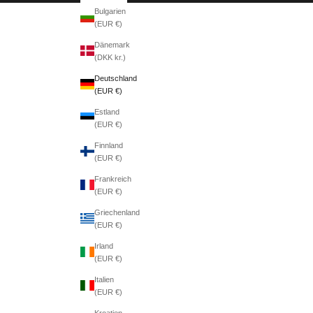
Bulgarien
(EUR €)
Dänemark
(DKK kr.)
Deutschland
(EUR €)
Estland
(EUR €)
Finnland
(EUR €)
Frankreich
(EUR €)
Griechenland
(EUR €)
Irland
(EUR €)
Italien
(EUR €)
Kroatien