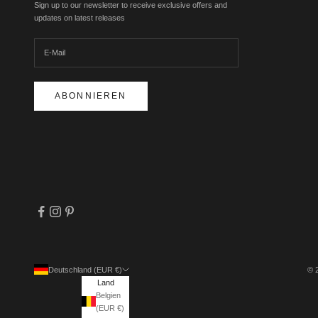
Sign up to our newsletter to receive exclusive offers and
updates on latest releases
ABONNIEREN
Deutschland (EUR €)
© 
Land
Belgien
(EUR €)