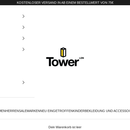
KOSTENLOSER VERSAND IN AB EINEM BESTELLWERT VON 75€
Tower-London.De
MEN
HERREN
SALE
MARKEN
NEU EINGETROFFEN
KINDER
BEKLEIDUNG UND ACCESSO
Dein Warenkorb ist leer