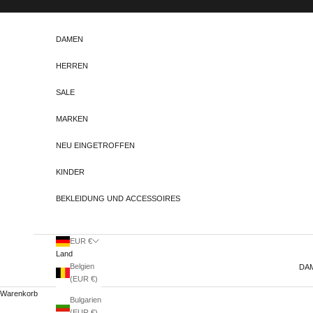
Zum Inhalt springen
DAMEN
HERREN
SALE
MARKEN
NEU EINGETROFFEN
KINDER
BEKLEIDUNG UND ACCESSOIRES
EUR €
Land
Belgien
DA
(EUR €)
Warenkorb
Bulgarien
(EUR €)