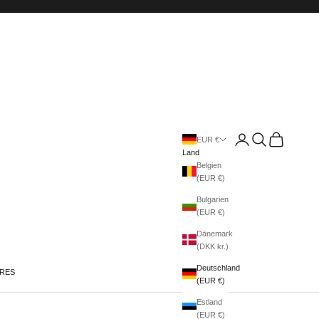
Anmelden
Suchen
Warenkorb
EUR €
Land
Belgien
(EUR €)
Bulgarien
(EUR €)
Dänemark
(DKK kr.)
Deutschland
IRES
(EUR €)
Estland
(EUR €)