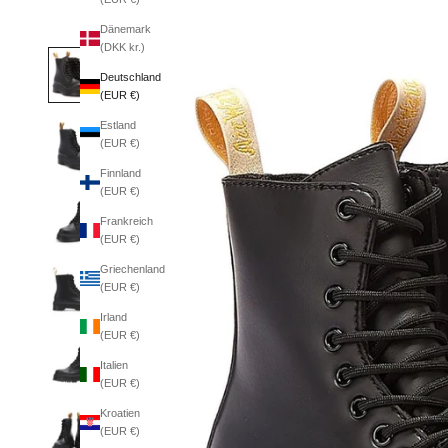
Dänemark
(DKK kr.)
Deutschland
(EUR €)
Estland
(EUR €)
Finnland
(EUR €)
Frankreich
(EUR €)
Griechenland
(EUR €)
Irland
(EUR €)
Italien
(EUR €)
Kroatien
(EUR €)