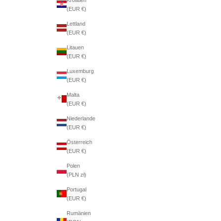
(EUR €)
Lettland
(EUR €)
Litauen
(EUR €)
Luxemburg
(EUR €)
Malta
(EUR €)
Niederlande
(EUR €)
Österreich
(EUR €)
Polen
(PLN zł)
Portugal
(EUR €)
Rumänien