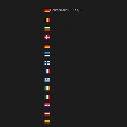
Deutschland (EUR €)
Land
Belgien (EUR €)
Bulgarien (EUR €)
Dänemark (DKK kr.)
Deutschland (EUR €)
Estland (EUR €)
Finnland (EUR €)
Frankreich (EUR €)
Griechenland (EUR €)
Irland (EUR €)
Italien (EUR €)
Kroatien (EUR €)
Lettland (EUR €)
Litauen (EUR €)