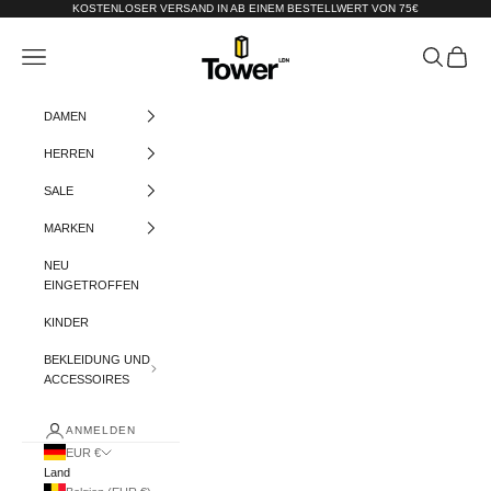
Zum Inhalt springen
KOSTENLOSER VERSAND IN AB EINEM BESTELLWERT VON 75€
Tower-London.De
Menü
Suchen
Warenko
DAMEN
HERREN
SALE
MARKEN
NEU
EINGETROFFEN
KINDER
BEKLEIDUNG UND
ACCESSOIRES
ANMELDEN
EUR €
Land