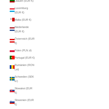
Litauen (EUR €)
Luxemburg
(EUR €)
Malta (EUR €)
Niederlande
(EUR €)
Österreich (EUR
€)
Polen (PLN zł)
Portugal (EUR €)
Rumänien (RON
Lei)
Schweden (SEK
kr)
Slowakei (EUR
€)
Slowenien (EUR
€)