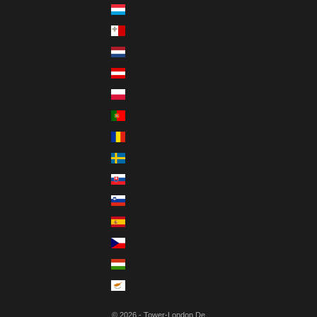
Luxemburg (EUR €)
Malta (EUR €)
Niederlande (EUR €)
Österreich (EUR €)
Polen (PLN zł)
Portugal (EUR €)
Rumänien (RON Lei)
Schweden (SEK kr)
Slowakei (EUR €)
Slowenien (EUR €)
Spanien (EUR €)
Tschechien (CZK Kč)
Ungarn (HUF Ft)
Zypern (EUR €)
© 2026 - Tower-London.De