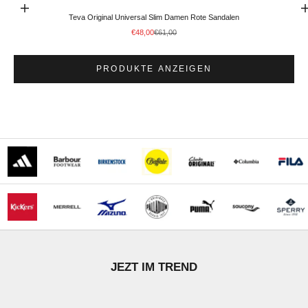
Optionen auswählen
Gehe zu Element
Teva Original Universal Slim Damen Rote Sandalen
Angebot
Regulärer Preis
€48,00
€61,00
PRODUKTE ANZEIGEN
STÖBERN
JEZT IM TREND