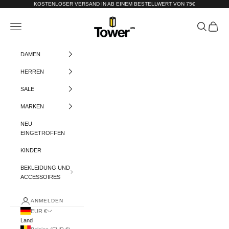
Zum Inhalt springen
KOSTENLOSER VERSAND IN AB EINEM BESTELLWERT VON 75€
Tower-London.De
Menü
Suchen
Warenko
DAMEN
HERREN
SALE
MARKEN
NEU
EINGETROFFEN
KINDER
BEKLEIDUNG UND
ACCESSOIRES
ANMELDEN
EUR €
Land