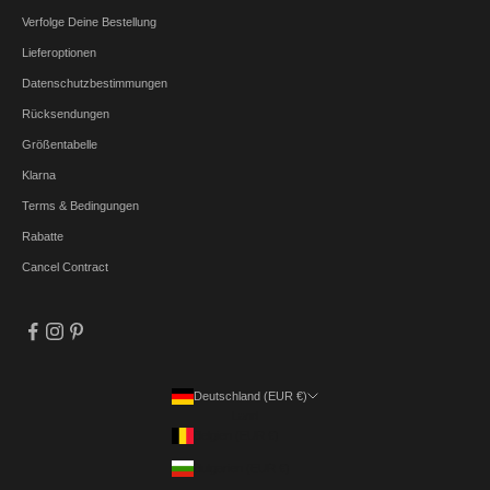
Verfolge Deine Bestellung
Lieferoptionen
Datenschutzbestimmungen
Rücksendungen
Größentabelle
Klarna
Terms & Bedingungen
Rabatte
Cancel Contract
Deutschland (EUR €)
Land
Belgien (EUR €)
Bulgarien (EUR €)