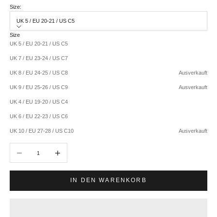
Size:
UK 5 / EU 20-21 / US C5
Size
UK 5 / EU 20-21 / US C5
UK 7 / EU 23-24 / US C7
UK 8 / EU 24-25 / US C8
Ausverkauft
UK 9 / EU 25-26 / US C9
Ausverkauft
UK 4 / EU 19-20 / US C4
UK 6 / EU 22-23 / US C6
UK 10 / EU 27-28 / US C10
Ausverkauft
Anzahl verringern
Anzahl erhöhen
IN DEN WARENKORB