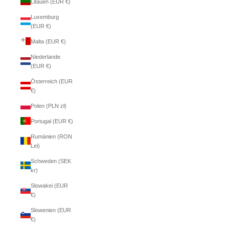
Litauen (EUR €)
Luxemburg
(EUR €)
Malta (EUR €)
Niederlande
(EUR €)
Österreich (EUR
€)
Polen (PLN zł)
Portugal (EUR €)
Rumänien (RON
Lei)
Schweden (SEK
kr)
Slowakei (EUR
€)
Slowenien (EUR
€)