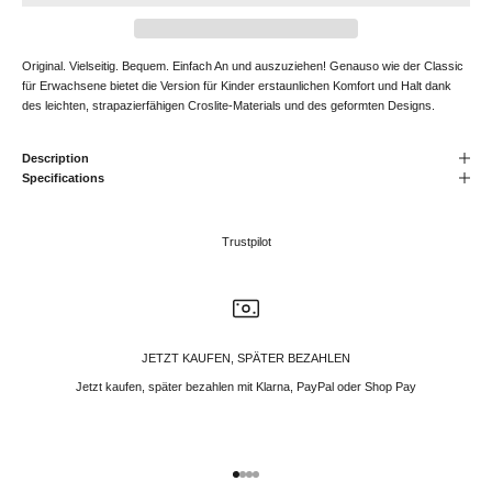
Original. Vielseitig. Bequem. Einfach An und auszuziehen! Genauso wie der Classic
für Erwachsene bietet die Version für Kinder erstaunlichen Komfort und Halt dank
des leichten, strapazierfähigen Croslite-Materials und des geformten Designs.
Description
Specifications
Trustpilot
JETZT KAUFEN, SPÄTER BEZAHLEN
Jetzt kaufen, später bezahlen mit Klarna, PayPal oder Shop Pay
Gehe zu Element 1
Gehe zu Element 2
Gehe zu Element 3
Gehe zu Element 4