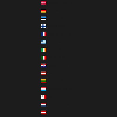
Dänemark (DKK kr.)
Deutschland (EUR €)
Estland (EUR €)
Finnland (EUR €)
Frankreich (EUR €)
Griechenland (EUR €)
Irland (EUR €)
Italien (EUR €)
Kroatien (EUR €)
Lettland (EUR €)
Litauen (EUR €)
Luxemburg (EUR €)
Malta (EUR €)
Niederlande (EUR €)
Österreich (EUR €)