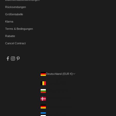
Rücksendungen
Größentabelle
Klarna
Terms & Bedingungen
Rabatte
Cancel Contract
Deutschland (EUR €)
Land
Belgien (EUR €)
Bulgarien (EUR €)
Dänemark (DKK kr.)
Deutschland (EUR €)
Estland (EUR €)