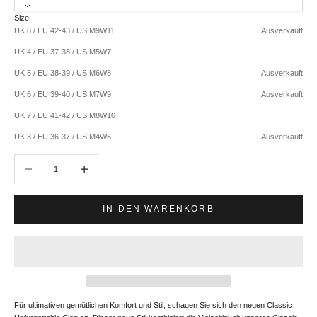
Size
UK 8 / EU 42-43 / US M9W11
Ausverkauft
UK 4 / EU 37-38 / US M5W7
UK 5 / EU 38-39 / US M6W8
Ausverkauft
UK 6 / EU 39-40 / US M7W9
Ausverkauft
UK 7 / EU 41-42 / US M8W10
UK 3 / EU 36-37 / US M4W6
Ausverkauft
Anzahl verringern
Anzahl erhöhen
IN DEN WARENKORB
Für ultimativen gemütlichen Komfort und Stil, schauen Sie sich den neuen Classic