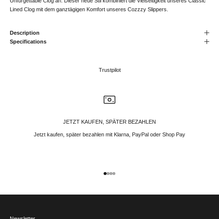
Unfurgettable Clog an. Dieser neue Stil kombiniert die Vielseitigkeit unseres Classic
Lined Clog mit dem ganztägigen Komfort unseres Cozzzy Slippers.
Description
Specifications
Trustpilot
JETZT KAUFEN, SPÄTER BEZAHLEN
Jetzt kaufen, später bezahlen mit Klarna, PayPal oder Shop Pay
Gehe zu Element 1
Gehe zu Element 2
Gehe zu Element 3
Gehe zu Element 4
Newsletter