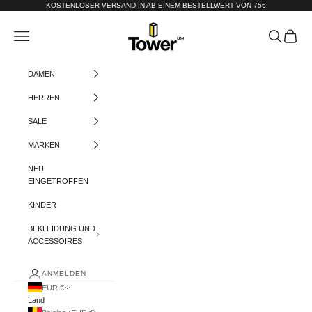
Zum Inhalt springen
KOSTENLOSER VERSAND IN AB EINEM BESTELLWERT VON 75€
Tower-London.De
Menü
Suchen
Warenko
DAMEN
HERREN
SALE
MARKEN
NEU
EINGETROFFEN
KINDER
BEKLEIDUNG UND
ACCESSOIRES
ANMELDEN
EUR €
Land