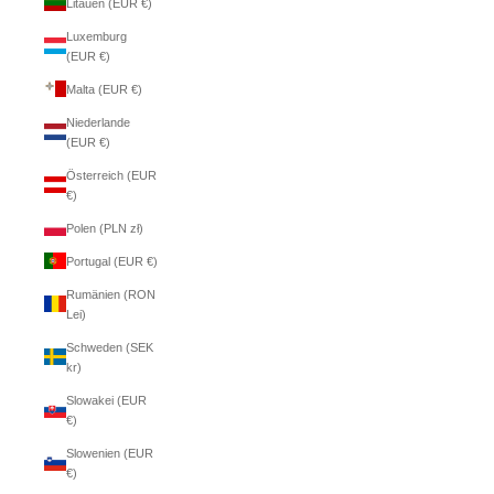
Litauen (EUR €)
Luxemburg
(EUR €)
Malta (EUR €)
Niederlande
(EUR €)
Österreich (EUR
€)
Polen (PLN zł)
Portugal (EUR €)
Rumänien (RON
Lei)
Schweden (SEK
kr)
Slowakei (EUR
€)
Slowenien (EUR
€)