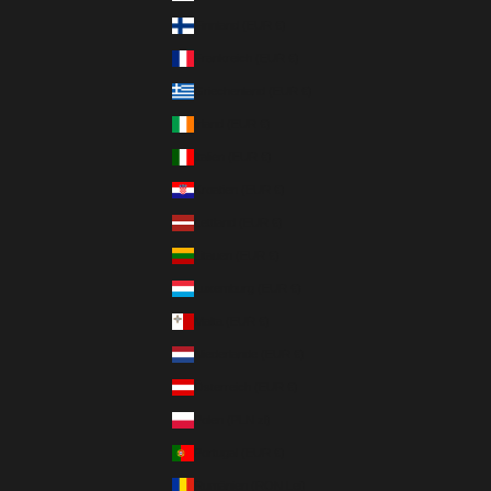
Finnland (EUR €)
Frankreich (EUR €)
Griechenland (EUR €)
Irland (EUR €)
Italien (EUR €)
Kroatien (EUR €)
Lettland (EUR €)
Litauen (EUR €)
Luxemburg (EUR €)
Malta (EUR €)
Niederlande (EUR €)
Österreich (EUR €)
Polen (PLN zł)
Portugal (EUR €)
Rumänien (RON Lei)