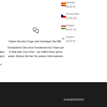
Spanien
(EUR €)
Tschechien
(CZK Kč)
Ungarn
(HUF Ft)
Zypern
(EUR €)
Haben Sie eine Frage oder benötigen Sie Hilfe?
Kontaktieren Sie unser Kundenservice-Team per
aber.
E-Mail oder Live-Chat – wir helfen Ihnen gerne
etzt
weiter
. Klicken Sie hier für weitere Informationen.
n*
KUNDENDIENST