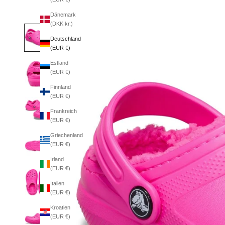
Dänemark
(DKK kr.)
Deutschland
(EUR €)
Estland
(EUR €)
Finnland
(EUR €)
Frankreich
(EUR €)
Griechenland
(EUR €)
Irland
(EUR €)
Italien
(EUR €)
Kroatien
(EUR €)