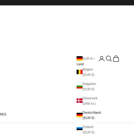
Anmelden
Suchen
Warenkorb
EUR €
Land
Belgien
(EUR €)
Bulgarien
(EUR €)
Dänemark
(DKK kr.)
Deutschland
IRES
(EUR €)
Estland
(EUR €)