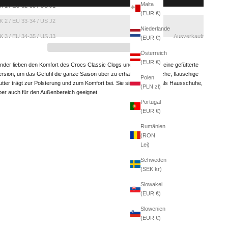
Malta
K 1 / EU 32-33 / US J1
(EUR €)
K 2 / EU 33-34 / US J2
Niederlande
K 3 / EU 34-35 / US J3
Ausverkauft
(EUR €)
Österreich
(EUR €)
inder lieben den Komfort des Crocs Classic Clogs und jetzt gibt es eine gefütterte
ersion, um das Gefühl die ganze Saison über zu erhalten. Das weiche, flauschige
Polen
utter trägt zur Polsterung und zum Komfort bei. Sie sind großartig als Hausschuhe,
(PLN zł)
ber auch für den Außenbereich geeignet.
Portugal
(EUR €)
Rumänien
(RON
Lei)
Schweden
(SEK kr)
Slowakei
(EUR €)
Slowenien
(EUR €)