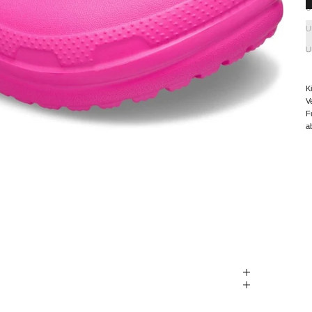
U
U
U
K
V
F
a