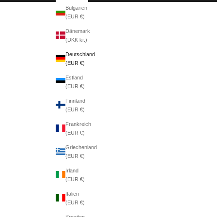
Bulgarien
(EUR €)
Dänemark
(DKK kr.)
Deutschland
(EUR €)
Estland
(EUR €)
Finnland
(EUR €)
Frankreich
(EUR €)
Griechenland
(EUR €)
Irland
(EUR €)
Italien
(EUR €)
Kroatien