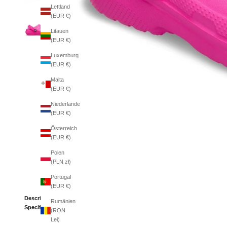
Lettland
(EUR €)
Litauen
(EUR €)
Luxemburg
(EUR €)
Malta
(EUR €)
Niederlande
(EUR €)
Österreich
(EUR €)
Polen
(PLN zł)
Portugal
(EUR €)
Description
Rumänien
Specifications
(RON
Lei)