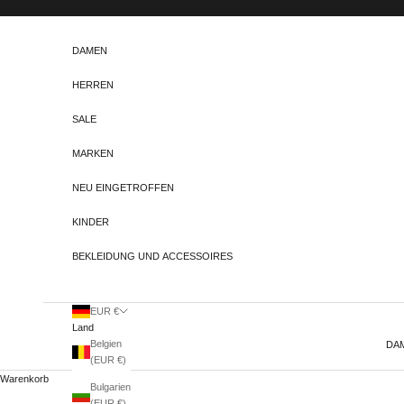
Zum Inhalt springen
DAMEN
HERREN
SALE
MARKEN
NEU EINGETROFFEN
KINDER
BEKLEIDUNG UND ACCESSOIRES
EUR €
Land
Belgien
DA
(EUR €)
Warenkorb
Bulgarien
(EUR €)