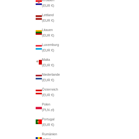
(EUR €)
Lettland
(EUR €)
Litauen
(EUR €)
Luxemburg
(EUR €)
Malta
(EUR €)
Niederlande
(EUR €)
Österreich
(EUR €)
Polen
(PLN zł)
Portugal
(EUR €)
Rumänien