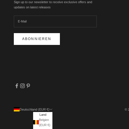
Sign up to our newsletter to receive exclusive offers and
updates on latest releases
ABONNIEREN
Deutschland (EUR €)
© 
Land
Belgien
(EUR €)