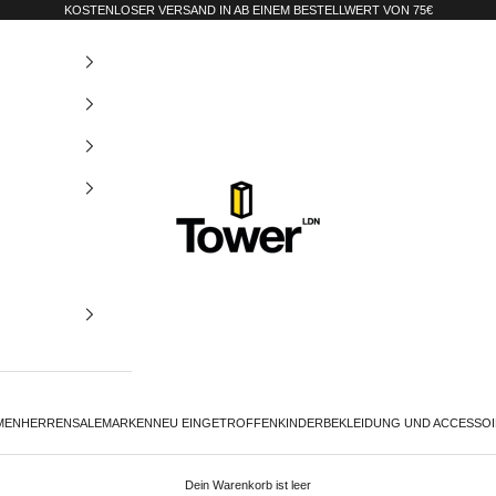
KOSTENLOSER VERSAND IN AB EINEM BESTELLWERT VON 75€
Tower-London.De
MEN
HERREN
SALE
MARKEN
NEU EINGETROFFEN
KINDER
BEKLEIDUNG UND ACCESSO
Dein Warenkorb ist leer