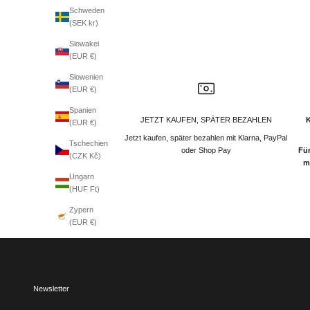
Schweden
(SEK kr)
Slowakei
(EUR €)
Slowenien
(EUR €)
Spanien
JETZT KAUFEN, SPÄTER BEZAHLEN
(EUR €)
Jetzt kaufen, später bezahlen mit Klarna, PayPal
Tschechien
oder Shop Pay
Für
(CZK Kč)
m
Ungarn
(HUF Ft)
Zypern
(EUR €)
Newsletter