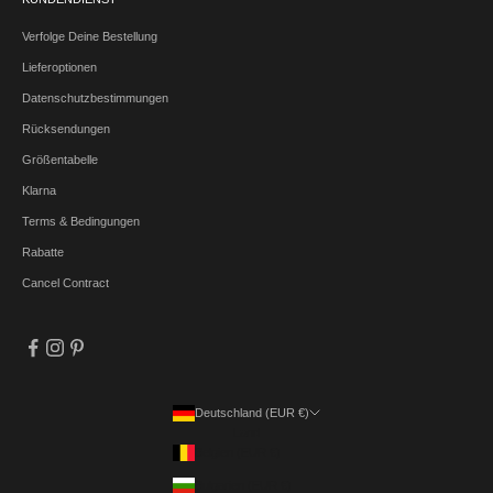
Verfolge Deine Bestellung
Lieferoptionen
Datenschutzbestimmungen
Rücksendungen
Größentabelle
Klarna
Terms & Bedingungen
Rabatte
Cancel Contract
Deutschland (EUR €)
Land
Belgien (EUR €)
Bulgarien (EUR €)