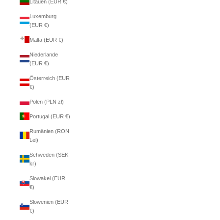
Litauen (EUR €)
Luxemburg
(EUR €)
Malta (EUR €)
Niederlande
(EUR €)
Österreich (EUR
€)
Polen (PLN zł)
Portugal (EUR €)
Rumänien (RON
Lei)
Schweden (SEK
kr)
Slowakei (EUR
€)
Slowenien (EUR
€)