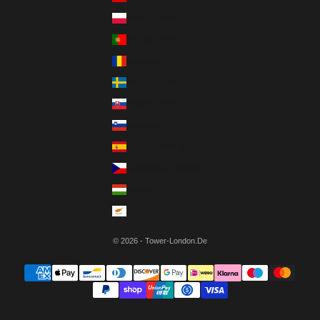
Polen (PLN zł)
Portugal (EUR €)
Rumänien (RON Lei)
Schweden (SEK kr)
Slowakei (EUR €)
Slowenien (EUR €)
Spanien (EUR €)
Tschechien (CZK Kč)
Ungarn (HUF Ft)
Zypern (EUR €)
© 2026 - Tower-London.De