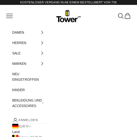
Zum Inhalt springen
KOSTENLOSER VERSAND IN AB EINEM BESTELLWERT VON 75€
Tower-London.De
Menü
Suchen
Warenko
DAMEN
HERREN
SALE
MARKEN
NEU
EINGETROFFEN
KINDER
BEKLEIDUNG UND
ACCESSOIRES
ANMELDEN
EUR €
Land