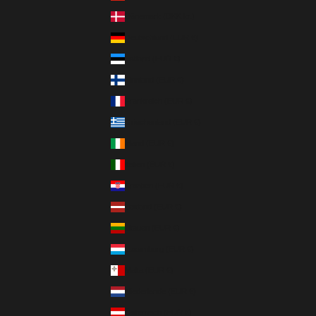
Dänemark (DKK kr.)
Deutschland (EUR €)
Estland (EUR €)
Finnland (EUR €)
Frankreich (EUR €)
Griechenland (EUR €)
Irland (EUR €)
Italien (EUR €)
Kroatien (EUR €)
Lettland (EUR €)
Litauen (EUR €)
Luxemburg (EUR €)
Malta (EUR €)
Niederlande (EUR €)
Österreich (EUR €)