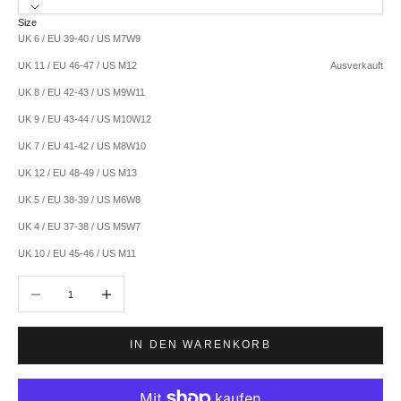
Size
UK 6 / EU 39-40 / US M7W9
UK 11 / EU 46-47 / US M12
Ausverkauft
UK 8 / EU 42-43 / US M9W11
UK 9 / EU 43-44 / US M10W12
UK 7 / EU 41-42 / US M8W10
UK 12 / EU 48-49 / US M13
UK 5 / EU 38-39 / US M6W8
UK 4 / EU 37-38 / US M5W7
UK 10 / EU 45-46 / US M11
Anzahl verringern
Anzahl erhöhen
IN DEN WARENKORB