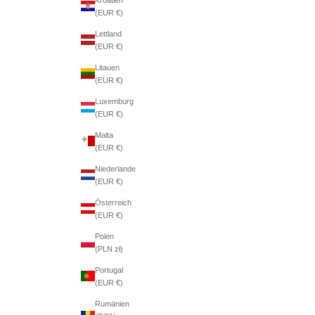
(EUR €)
Lettland
(EUR €)
Litauen
(EUR €)
Luxemburg
(EUR €)
Malta
(EUR €)
Niederlande
(EUR €)
Österreich
(EUR €)
Polen
(PLN zł)
Portugal
(EUR €)
Rumänien