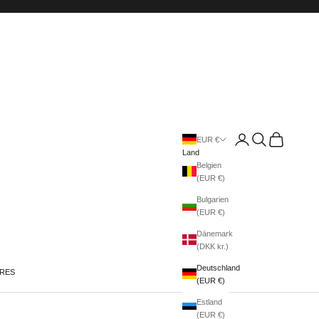
Anmelden
Suchen
Warenkorb
EUR €
Land
Belgien
(EUR €)
Bulgarien
(EUR €)
Dänemark
(DKK kr.)
Deutschland
IRES
(EUR €)
Estland
(EUR €)