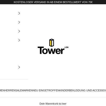
KOSTENLOSER VERSAND IN AB EINEM BESTELLWERT VON 75€
Tower-London.De
MEN
HERREN
SALE
MARKEN
NEU EINGETROFFEN
KINDER
BEKLEIDUNG UND ACCESSO
Dein Warenkorb ist leer