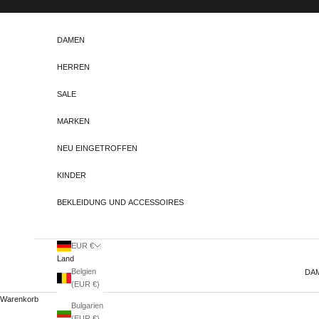
Zum Inhalt springen
DAMEN
HERREN
SALE
MARKEN
NEU EINGETROFFEN
KINDER
BEKLEIDUNG UND ACCESSOIRES
EUR €
Land
Belgien
DA
(EUR €)
Warenkorb
Bulgarien
(EUR €)