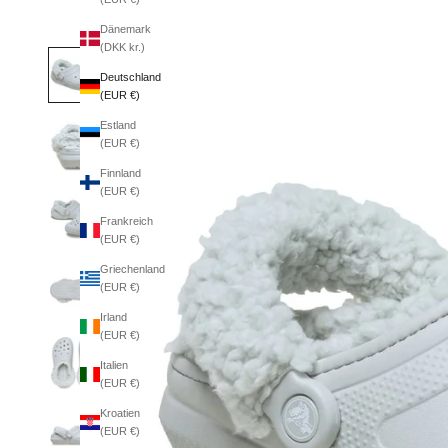
Dänemark
(DKK kr.)
Deutschland
(EUR €)
Estland
(EUR €)
Finnland
(EUR €)
Frankreich
(EUR €)
Griechenland
(EUR €)
Irland
(EUR €)
Italien
(EUR €)
Kroatien
(EUR €)