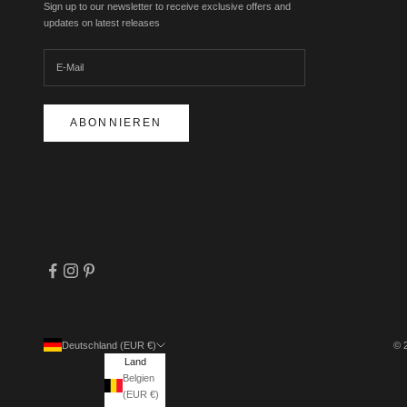
Sign up to our newsletter to receive exclusive offers and
updates on latest releases
ABONNIEREN
Deutschland (EUR €)
© 
Land
Belgien
(EUR €)