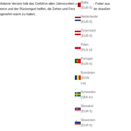
Malta
efütterte Version hält das Gefühl in allen Jahreszeiten aufrecht. Das Futter aus
(EUR €)
leece und der Rückengurt helfen, die Zehen und Fersen drinnen oder draußen
ngenehm warm zu halten.
Niederlande
(EUR €)
Österreich
(EUR €)
Polen
(PLN zł)
Portugal
(EUR €)
Rumänien
(RON
Lei)
Schweden
(SEK kr)
Slowakei
(EUR €)
Slowenien
(EUR €)