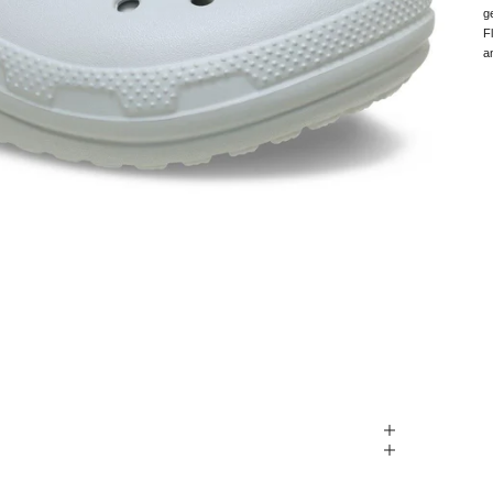
g
F
a