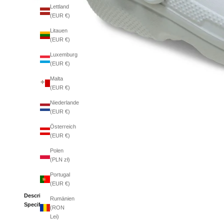
Lettland
(EUR €)
Litauen
(EUR €)
Luxemburg
(EUR €)
Malta
(EUR €)
Niederlande
(EUR €)
Österreich
(EUR €)
Polen
(PLN zł)
Portugal
(EUR €)
Description
Rumänien
Specifications
(RON
Lei)