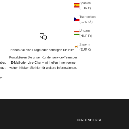
Spanien
(EUR €)
Tschechien
(CZK Kč)
Ungarn
(HUF Ft)
Zypern
(EUR €)
Haben Sie eine Frage oder benötigen Sie Hilfe?
Kontaktieren Sie unser Kundenservice-Team per
aber.
E-Mail oder Live-Chat – wir helfen Ihnen gerne
etzt
weiter
. Klicken Sie hier für weitere Informationen.
n*
KUNDENDIENST