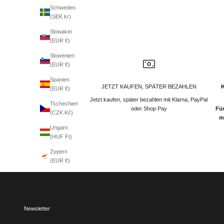
Schweden
(SEK kr)
Slowakei
(EUR €)
Slowenien
(EUR €)
Spanien
JETZT KAUFEN, SPÄTER BEZAHLEN
(EUR €)
Jetzt kaufen, später bezahlen mit Klarna, PayPal
Tschechien
oder Shop Pay
Für
(CZK Kč)
m
Ungarn
(HUF Ft)
Zypern
(EUR €)
Newsletter