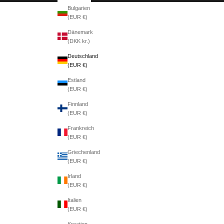
Bulgarien
(EUR €)
Dänemark
(DKK kr.)
Deutschland
(EUR €)
Estland
(EUR €)
Finnland
(EUR €)
Frankreich
(EUR €)
Griechenland
(EUR €)
Irland
(EUR €)
Italien
(EUR €)
Kroatien