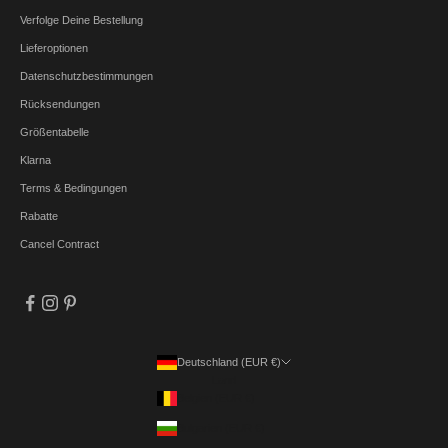
Verfolge Deine Bestellung
Lieferoptionen
Datenschutzbestimmungen
Rücksendungen
Größentabelle
Klarna
Terms & Bedingungen
Rabatte
Cancel Contract
Deutschland (EUR €)
Land
Belgien (EUR €)
Bulgarien (EUR €)