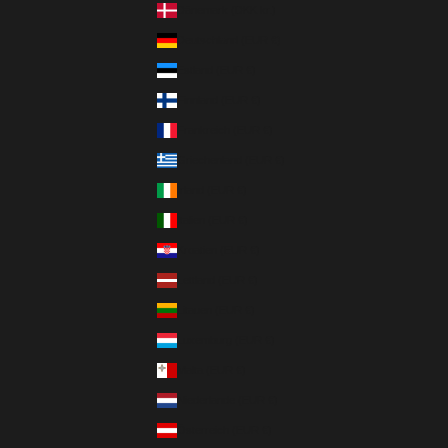
Dänemark (DKK kr.)
Deutschland (EUR €)
Estland (EUR €)
Finnland (EUR €)
Frankreich (EUR €)
Griechenland (EUR €)
Irland (EUR €)
Italien (EUR €)
Kroatien (EUR €)
Lettland (EUR €)
Litauen (EUR €)
Luxemburg (EUR €)
Malta (EUR €)
Niederlande (EUR €)
Österreich (EUR €)