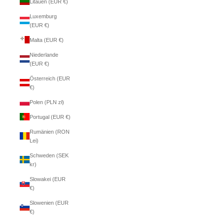
Litauen (EUR €)
Luxemburg
(EUR €)
Malta (EUR €)
Niederlande
(EUR €)
Österreich (EUR
€)
Polen (PLN zł)
Portugal (EUR €)
Rumänien (RON
Lei)
Schweden (SEK
kr)
Slowakei (EUR
€)
Slowenien (EUR
€)