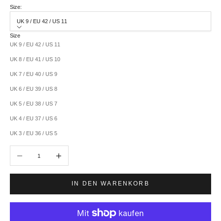
Size:
UK 9 / EU 42 / US 11
Size
UK 9 / EU 42 / US 11
UK 8 / EU 41 / US 10
UK 7 / EU 40 / US 9
UK 6 / EU 39 / US 8
UK 5 / EU 38 / US 7
UK 4 / EU 37 / US 6
UK 3 / EU 36 / US 5
Anzahl verringern
Anzahl erhöhen
IN DEN WARENKORB