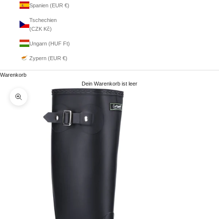
Spanien (EUR €)
Tschechien
(CZK Kč)
Ungarn (HUF Ft)
Zypern (EUR €)
Warenkorb
Dein Warenkorb ist leer
Bild vergrößern