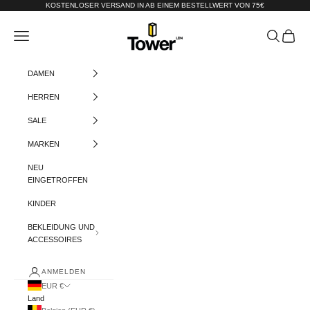
Zum Inhalt springen
KOSTENLOSER VERSAND IN AB EINEM BESTELLWERT VON 75€
Tower-London.De
Menü
Suchen
Warenko
DAMEN
HERREN
SALE
MARKEN
NEU
EINGETROFFEN
KINDER
BEKLEIDUNG UND
ACCESSOIRES
ANMELDEN
EUR €
Land