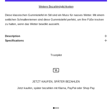
Weitere Bezahlmöglichkeiten
Diese klassischen Gummistiefel im Stil sind ein Muss für nasses Wetter. Mit einem
seitlichen Schnallenriemen sind diese Gummistiefel perfekt, um Ihre Füße trocken
zu halten, wenn das Wetter bewölkt aussieht.
Description
Specifications
Trustpilot
JETZT KAUFEN, SPÄTER BEZAHLEN
Jetzt kaufen, später bezahlen mit Klarna, PayPal oder Shop Pay
Gehe zu Element 1
Gehe zu Element 2
Gehe zu Element 3
Gehe zu Element 4