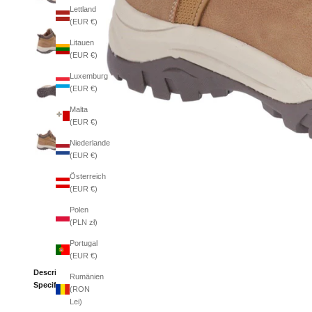
Lettland
(EUR €)
Litauen
(EUR €)
Luxemburg
(EUR €)
Malta
(EUR €)
Niederlande
(EUR €)
Österreich
(EUR €)
Polen
(PLN zł)
Portugal
(EUR €)
Description
Rumänien
Specifications
(RON
Lei)