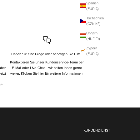
Spanien
(EUR €)
Tschechien
(CZK Kč)
Ungarn
(HUF Ft)
Zypern
(EUR €)
Haben Sie eine Frage oder benötigen Sie Hilfe?
Kontaktieren Sie unser Kundenservice-Team per
aber.
E-Mail oder Live-Chat – wir helfen Ihnen gerne
etzt
weiter
. Klicken Sie hier für weitere Informationen.
n*
KUNDENDIENST