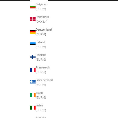
Bulgarien
(EUR €)
Dänemark
(DKK kr.)
Deutschland
(EUR €)
Estland
(EUR €)
Finnland
(EUR €)
Frankreich
(EUR €)
Griechenland
(EUR €)
Irland
(EUR €)
Italien
(EUR €)
Kroatien