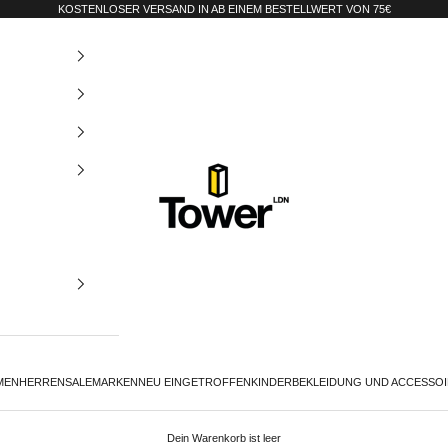
KOSTENLOSER VERSAND IN AB EINEM BESTELLWERT VON 75€
Tower-London.De
MEN
HERREN
SALE
MARKEN
NEU EINGETROFFEN
KINDER
BEKLEIDUNG UND ACCESSO
Dein Warenkorb ist leer