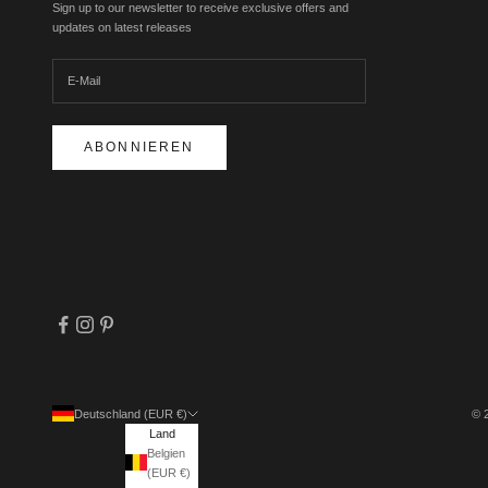
Sign up to our newsletter to receive exclusive offers and
updates on latest releases
ABONNIEREN
Deutschland (EUR €)
© 
Land
Belgien
(EUR €)