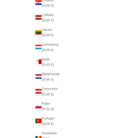
(EUR €)
Lettland
(EUR €)
Litauen
(EUR €)
Luxemburg
(EUR €)
Malta
(EUR €)
Niederlande
(EUR €)
Österreich
(EUR €)
Polen
(PLN zł)
Portugal
(EUR €)
Rumänien