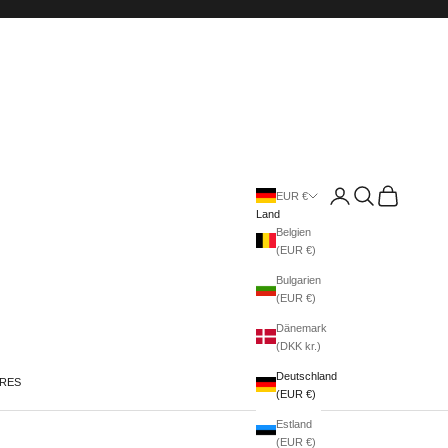
Anmelden
Suchen
Warenkorb
EUR €
Land
Belgien
(EUR €)
Bulgarien
(EUR €)
Dänemark
(DKK kr.)
Deutschland
IRES
(EUR €)
Estland
(EUR €)