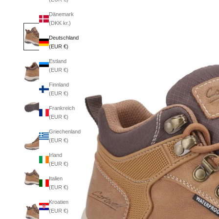
Dänemark
(DKK kr.)
Deutschland
(EUR €)
Estland
(EUR €)
Finnland
(EUR €)
Frankreich
(EUR €)
Griechenland
(EUR €)
Irland
(EUR €)
Italien
(EUR €)
Kroatien
(EUR €)