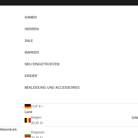
Zum Inhalt springen
DAMEN
HERREN
SALE
MARKEN
NEU EINGETROFFEN
KINDER
BEKLEIDUNG UND ACCESSOIRES
EUR €
Land
Belgien
DA
(EUR €)
Warenkorb
Bulgarien
(EUR €)