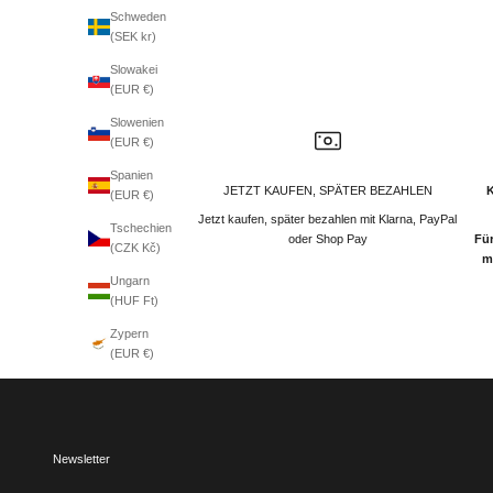
Schweden
(SEK kr)
Slowakei
(EUR €)
Slowenien
(EUR €)
Spanien
JETZT KAUFEN, SPÄTER BEZAHLEN
(EUR €)
Jetzt kaufen, später bezahlen mit Klarna, PayPal
Tschechien
oder Shop Pay
Für
(CZK Kč)
m
Ungarn
(HUF Ft)
Zypern
(EUR €)
Newsletter