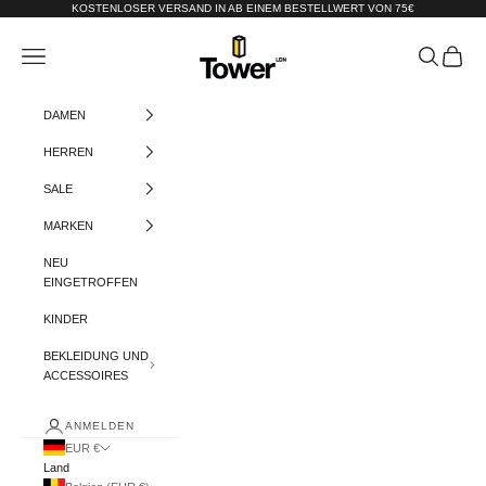
Zum Inhalt springen
KOSTENLOSER VERSAND IN AB EINEM BESTELLWERT VON 75€
Tower-London.De
Menü
Suchen
Warenko
DAMEN
HERREN
SALE
MARKEN
NEU
EINGETROFFEN
KINDER
BEKLEIDUNG UND
ACCESSOIRES
ANMELDEN
EUR €
Land