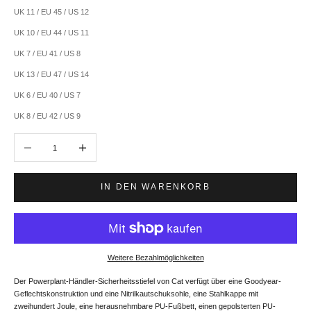
UK 11 / EU 45 / US 12
UK 10 / EU 44 / US 11
UK 7 / EU 41 / US 8
UK 13 / EU 47 / US 14
UK 6 / EU 40 / US 7
UK 8 / EU 42 / US 9
Anzahl verringern
Anzahl erhöhen
IN DEN WARENKORB
Weitere Bezahlmöglichkeiten
Der Powerplant-Händler-Sicherheitsstiefel von Cat verfügt über eine Goodyear-
Geflechtskonstruktion und eine Nitrilkautschuksohle, eine Stahlkappe mit
zweihundert Joule, eine herausnehmbare PU-Fußbett, einen gepolsterten PU-