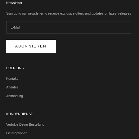
Newsletter
Sign up to our newsletter to receive exclusive offers and updates on latest releases
ABONNIEREN
ÜBER UNS
Kontakt
Affiliates
Anmeldung
KUNDENDIENST
Verfolge Deine Bestellung
Lieferoptionen