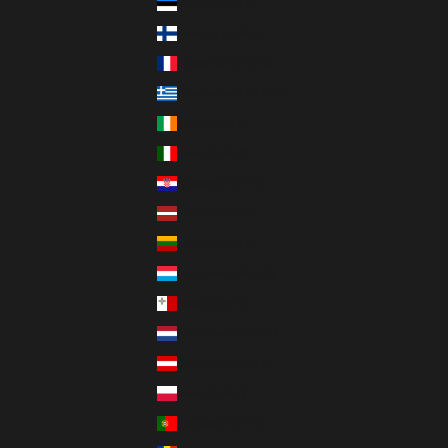
Estland (EUR €)
Finnland (EUR €)
Frankreich (EUR €)
Griechenland (EUR €)
Irland (EUR €)
Italien (EUR €)
Kroatien (EUR €)
Lettland (EUR €)
Litauen (EUR €)
Luxemburg (EUR €)
Malta (EUR €)
Niederlande (EUR €)
Österreich (EUR €)
Polen (PLN zł)
Portugal (EUR €)