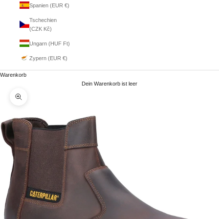
Spanien (EUR €)
Tschechien
(CZK Kč)
Ungarn (HUF Ft)
Zypern (EUR €)
Warenkorb
Dein Warenkorb ist leer
Bild vergrößern