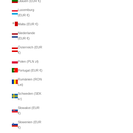
Litauen (EUR €)
Luxemburg
(EUR €)
Malta (EUR €)
Niederlande
(EUR €)
Österreich (EUR
€)
Polen (PLN zł)
Portugal (EUR €)
Rumänien (RON
Lei)
Schweden (SEK
kr)
Slowakei (EUR
€)
Slowenien (EUR
€)