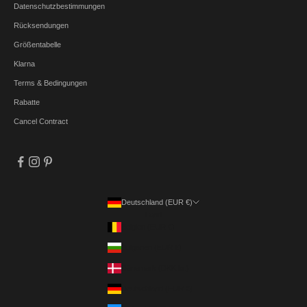
Datenschutzbestimmungen
Rücksendungen
Größentabelle
Klarna
Terms & Bedingungen
Rabatte
Cancel Contract
Deutschland (EUR €)
Land
Belgien (EUR €)
Bulgarien (EUR €)
Dänemark (DKK kr.)
Deutschland (EUR €)