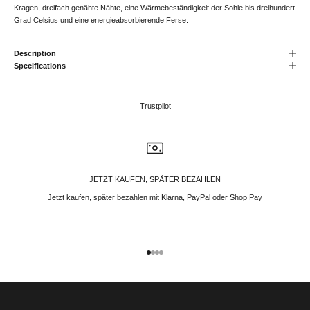
Kragen, dreifach genähte Nähte, eine Wärmebeständigkeit der Sohle bis dreihundert
Grad Celsius und eine energieabsorbierende Ferse.
Description
Specifications
Trustpilot
JETZT KAUFEN, SPÄTER BEZAHLEN
Jetzt kaufen, später bezahlen mit Klarna, PayPal oder Shop Pay
Gehe zu Element 1
Gehe zu Element 2
Gehe zu Element 3
Gehe zu Element 4