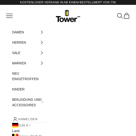
Zum Inhalt springen
KOSTENLOSER VERSAND IN AB EINEM BESTELLWERT VON 75€
Tower-London.De
Menü
Suchen
Warenko
DAMEN
HERREN
SALE
MARKEN
NEU
EINGETROFFEN
KINDER
BEKLEIDUNG UND
ACCESSOIRES
ANMELDEN
EUR €
Land