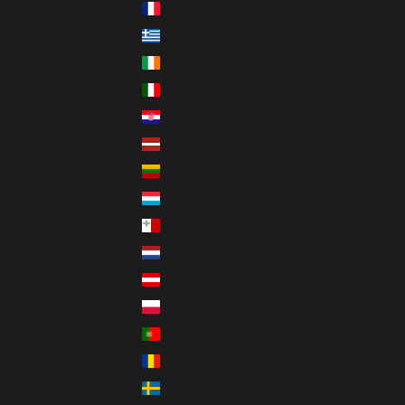
Frankreich (EUR €)
Griechenland (EUR €)
Irland (EUR €)
Italien (EUR €)
Kroatien (EUR €)
Lettland (EUR €)
Litauen (EUR €)
Luxemburg (EUR €)
Malta (EUR €)
Niederlande (EUR €)
Österreich (EUR €)
Polen (PLN zł)
Portugal (EUR €)
Rumänien (RON Lei)
Schweden (SEK kr)