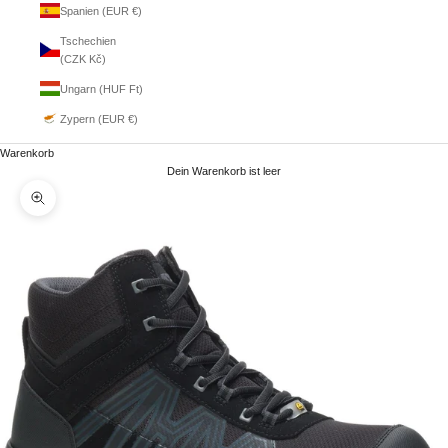
Spanien (EUR €)
Tschechien
(CZK Kč)
Ungarn (HUF Ft)
Zypern (EUR €)
Warenkorb
Dein Warenkorb ist leer
Bild vergrößern