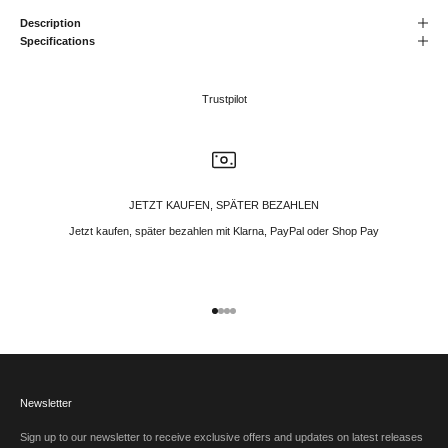
Description
Specifications
Trustpilot
JETZT KAUFEN, SPÄTER BEZAHLEN
Jetzt kaufen, später bezahlen mit Klarna, PayPal oder Shop Pay
Gehe zu Element 1
Gehe zu Element 2
Gehe zu Element 3
Gehe zu Element 4
Newsletter
Sign up to our newsletter to receive exclusive offers and updates on latest releases