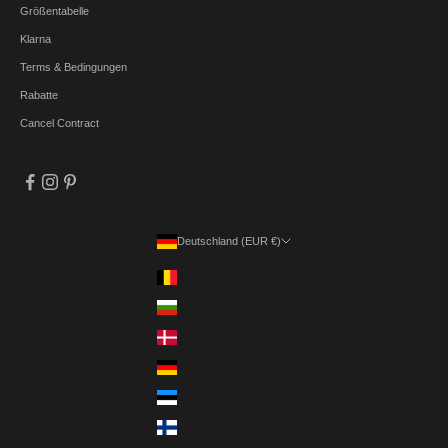
Größentabelle
Klarna
Terms & Bedingungen
Rabatte
Cancel Contract
Deutschland (EUR €)
Land
Belgien (EUR €)
Bulgarien (EUR €)
Dänemark (DKK kr.)
Deutschland (EUR €)
Estland (EUR €)
Finnland (EUR €)