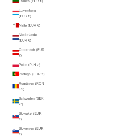
Litauen (EUR €)
Luxemburg
(EUR €)
Malta (EUR €)
Niederlande
(EUR €)
Österreich (EUR
€)
Polen (PLN zł)
Portugal (EUR €)
Rumänien (RON
Lei)
Schweden (SEK
kr)
Slowakei (EUR
€)
Slowenien (EUR
€)