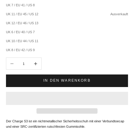
UK 7 / EU 41 / US 8
UK 11 / EU 45 / US 12
Ausverkauft
UK 12 / EU 46 / US 13
UK 6 / EU 40 / US 7
UK 10 / EU 44 / US 11
UK 8 / EU 42 / US 9
Anzahl verringern
Anzahl erhöhen
IN DEN WARENKORB
Der Charge S3 ist ein nichtmetallischer Sicherheitsschuh mit einer Verbundtoecap
und einer SRC-zertifizierten rutschfesten Gummisohle.