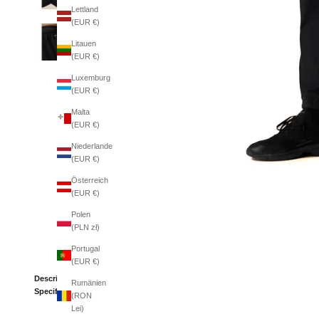
Lettland
(EUR €)
Litauen
(EUR €)
Luxemburg
(EUR €)
Malta
(EUR €)
Niederlande
(EUR €)
Österreich
(EUR €)
Polen
(PLN zł)
Portugal
(EUR €)
Description
Rumänien
Specifications
(RON
Lei)