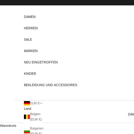
Zum Inhalt springen
DAMEN
HERREN
SALE
MARKEN
NEU EINGETROFFEN
KINDER
BEKLEIDUNG UND ACCESSOIRES
EUR €
Land
Belgien
DA
(EUR €)
Warenkorb
Bulgarien
(EUR €)