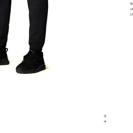
f
u
L