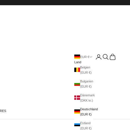
Anmelden
Suchen
Warenkorb
EUR €
Land
Belgien
(EUR €)
Bulgarien
(EUR €)
Dänemark
(DKK kr.)
Deutschland
IRES
(EUR €)
Estland
(EUR €)