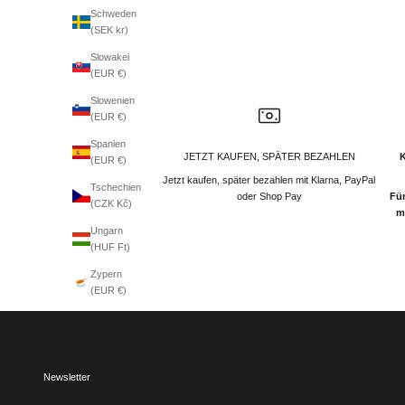
Schweden
(SEK kr)
Slowakei
(EUR €)
Slowenien
(EUR €)
Spanien
JETZT KAUFEN, SPÄTER BEZAHLEN
(EUR €)
Jetzt kaufen, später bezahlen mit Klarna, PayPal
Tschechien
oder Shop Pay
Für
(CZK Kč)
m
Ungarn
(HUF Ft)
Zypern
(EUR €)
Newsletter