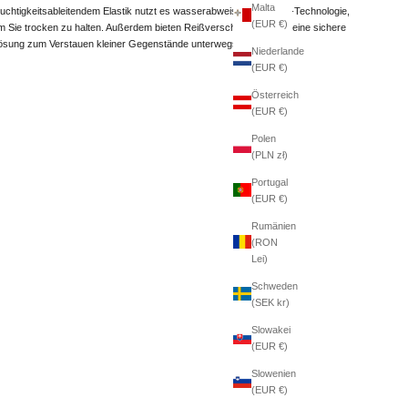
Malta
euchtigkeitsableitendem Elastik nutzt es wasserabweisende Protek-Technologie,
(EUR €)
m Sie trocken zu halten. Außerdem bieten Reißverschlusstaschen eine sichere
ösung zum Verstauen kleiner Gegenstände unterwegs.
Niederlande
(EUR €)
Österreich
(EUR €)
Polen
(PLN zł)
Portugal
(EUR €)
Rumänien
(RON
Lei)
Schweden
(SEK kr)
Slowakei
(EUR €)
Slowenien
(EUR €)