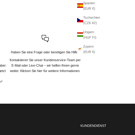
Spanien
(EUR €)
Tschechien
(CZK Kč)
Ungarn
(HUF Ft)
Zypern
(EUR €)
Haben Sie eine Frage oder benötigen Sie Hilfe?
Kontaktieren Sie unser Kundenservice-Team per
aber.
E-Mail oder Live-Chat – wir helfen Ihnen gerne
etzt
weiter
. Klicken Sie hier für weitere Informationen.
n*
KUNDENDIENST