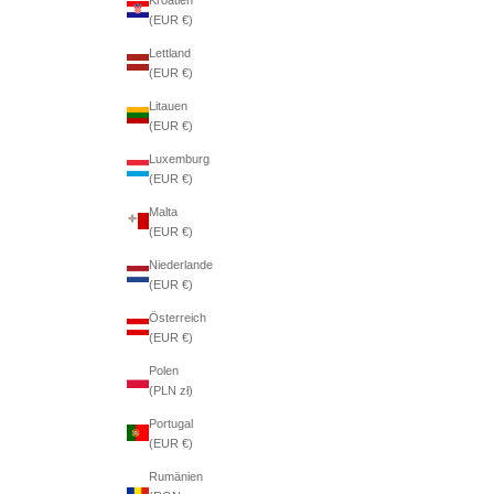
(EUR €)
Lettland
(EUR €)
Litauen
(EUR €)
Luxemburg
(EUR €)
Malta
(EUR €)
Niederlande
(EUR €)
Österreich
(EUR €)
Polen
(PLN zł)
Portugal
(EUR €)
Rumänien