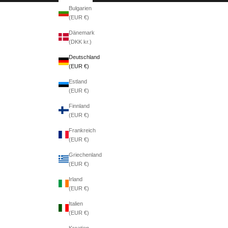
Bulgarien
(EUR €)
Dänemark
(DKK kr.)
Deutschland
(EUR €)
Estland
(EUR €)
Finnland
(EUR €)
Frankreich
(EUR €)
Griechenland
(EUR €)
Irland
(EUR €)
Italien
(EUR €)
Kroatien