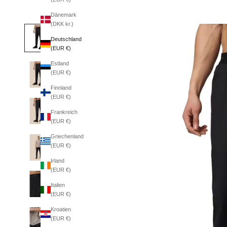
Dänemark
(DKK kr.)
Deutschland
(EUR €)
Estland
(EUR €)
Finnland
(EUR €)
Frankreich
(EUR €)
Griechenland
(EUR €)
Irland
(EUR €)
Italien
(EUR €)
Kroatien
(EUR €)