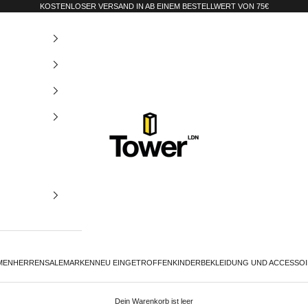
KOSTENLOSER VERSAND IN AB EINEM BESTELLWERT VON 75€
Tower-London.De
MEN
HERREN
SALE
MARKEN
NEU EINGETROFFEN
KINDER
BEKLEIDUNG UND ACCESSO
Dein Warenkorb ist leer