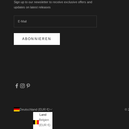
Sign up to our newsletter to receive exclusive offers and
updates on latest releases
ABONNIEREN
Deutschland (EUR €)
© 
Land
Belgien
(EUR €)