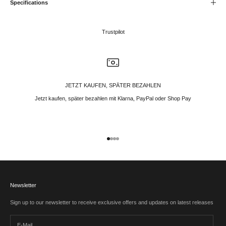
Specifications
Trustpilot
JETZT KAUFEN, SPÄTER BEZAHLEN
Jetzt kaufen, später bezahlen mit Klarna, PayPal oder Shop Pay
Gehe zu Element 1
Gehe zu Element 2
Gehe zu Element 3
Gehe zu Element 4
Newsletter
Sign up to our newsletter to receive exclusive offers and updates on latest releases