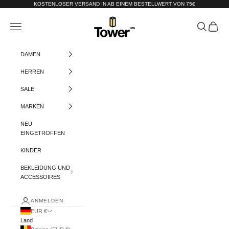
Zum Inhalt springen
KOSTENLOSER VERSAND IN AB EINEM BESTELLWERT VON 75€
Tower-London.De
Menü
Suchen
Warenko
DAMEN
HERREN
SALE
MARKEN
NEU
EINGETROFFEN
KINDER
BEKLEIDUNG UND
ACCESSOIRES
ANMELDEN
EUR €
Land