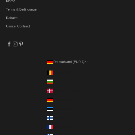
Klarna
Terms & Bedingungen
Rabatte
Cancel Contract
Deutschland (EUR €)
Land
Belgien (EUR €)
Bulgarien (EUR €)
Dänemark (DKK kr.)
Deutschland (EUR €)
Estland (EUR €)
Finnland (EUR €)
Frankreich (EUR €)