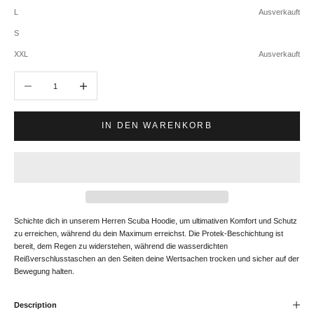
L
Ausverkauft
S
XXL
Ausverkauft
Anzahl verringern
Anzahl erhöhen
IN DEN WARENKORB
Schichte dich in unserem Herren Scuba Hoodie, um ultimativen Komfort und Schutz
zu erreichen, während du dein Maximum erreichst. Die Protek-Beschichtung ist
bereit, dem Regen zu widerstehen, während die wasserdichten
Reißverschlusstaschen an den Seiten deine Wertsachen trocken und sicher auf der
Bewegung halten.
Description