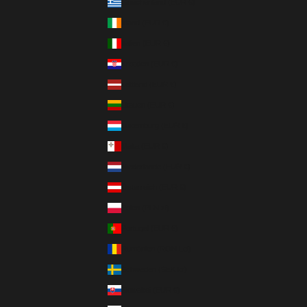
Griechenland (EUR €)
Irland (EUR €)
Italien (EUR €)
Kroatien (EUR €)
Lettland (EUR €)
Litauen (EUR €)
Luxemburg (EUR €)
Malta (EUR €)
Niederlande (EUR €)
Österreich (EUR €)
Polen (PLN zł)
Portugal (EUR €)
Rumänien (RON Lei)
Schweden (SEK kr)
Slowakei (EUR €)