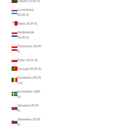
Litauen (EUR €)
Luxemburg
(EUR €)
Malta (EUR €)
Niederlande
(EUR €)
Österreich (EUR
€)
Polen (PLN zł)
Portugal (EUR €)
Rumänien (RON
Lei)
Schweden (SEK
kr)
Slowakei (EUR
€)
Slowenien (EUR
€)