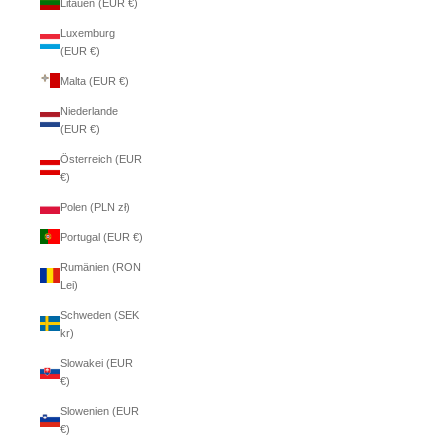
Litauen (EUR €)
Luxemburg
(EUR €)
Malta (EUR €)
Niederlande
(EUR €)
Österreich (EUR
€)
Polen (PLN zł)
Portugal (EUR €)
Rumänien (RON
Lei)
Schweden (SEK
kr)
Slowakei (EUR
€)
Slowenien (EUR
€)