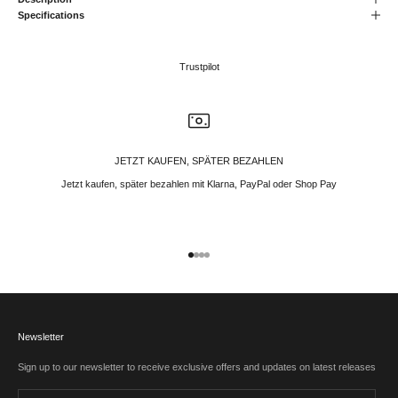
Specifications
Trustpilot
JETZT KAUFEN, SPÄTER BEZAHLEN
Jetzt kaufen, später bezahlen mit Klarna, PayPal oder Shop Pay
Gehe zu Element 1
Gehe zu Element 2
Gehe zu Element 3
Gehe zu Element 4
Newsletter
Sign up to our newsletter to receive exclusive offers and updates on latest releases