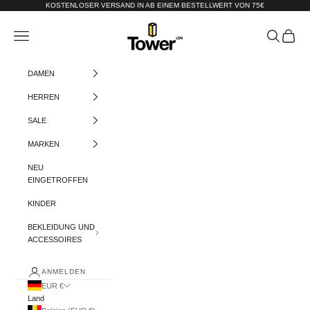
Zum Inhalt springen
KOSTENLOSER VERSAND IN AB EINEM BESTELLWERT VON 75€
Tower-London.De
Menü
Suchen
Warenko
DAMEN
HERREN
SALE
MARKEN
NEU
EINGETROFFEN
KINDER
BEKLEIDUNG UND
ACCESSOIRES
ANMELDEN
EUR €
Land