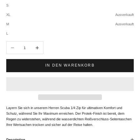
S
XL
Ausverkauft
M
Ausverkauft
L
Anzahl verringern
Anzahl erhöhen
IN DEN WARENKORB
Layern Sie sich in unserem Herren Scuba 1/4 Zip für ultimativen Komfort und
Schutz, während Sie Ihr Maximum erreichen. Der Protek-Finish ist bereit, dem
Regen zu widerstehen, während die wasserdichten Reißverschluss-Seitentaschen
Ihre Wertsachen trocken und sicher auf der Reise halten.
Description