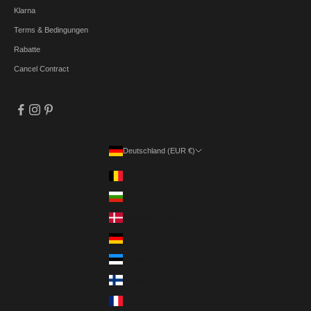
Klarna
Terms & Bedingungen
Rabatte
Cancel Contract
Deutschland (EUR €)
Land
Belgien (EUR €)
Bulgarien (EUR €)
Dänemark (DKK kr.)
Deutschland (EUR €)
Estland (EUR €)
Finnland (EUR €)
Frankreich (EUR €)