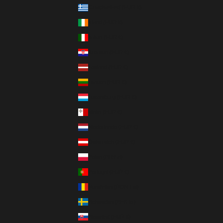
Griechenland (EUR €)
Irland (EUR €)
Italien (EUR €)
Kroatien (EUR €)
Lettland (EUR €)
Litauen (EUR €)
Luxemburg (EUR €)
Malta (EUR €)
Niederlande (EUR €)
Österreich (EUR €)
Polen (PLN zł)
Portugal (EUR €)
Rumänien (RON Lei)
Schweden (SEK kr)
Slowakei (EUR €)