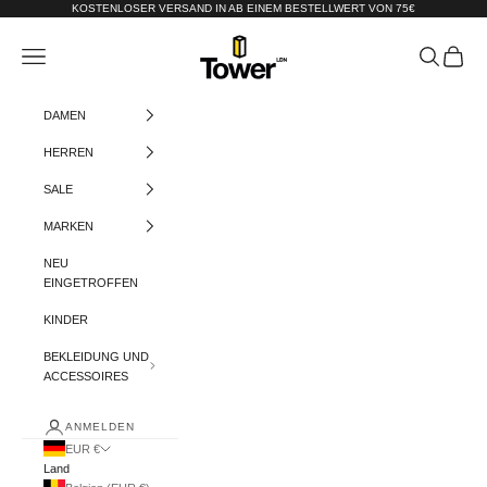
Zum Inhalt springen
KOSTENLOSER VERSAND IN AB EINEM BESTELLWERT VON 75€
Tower-London.De
Menü
Suchen
Warenko
DAMEN
HERREN
SALE
MARKEN
NEU
EINGETROFFEN
KINDER
BEKLEIDUNG UND
ACCESSOIRES
ANMELDEN
EUR €
Land