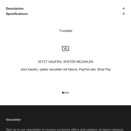
Description
Specifications
Trustpilot
JETZT KAUFEN, SPÄTER BEZAHLEN
Jetzt kaufen, später bezahlen mit Klarna, PayPal oder Shop Pay
Gehe zu Element 1
Gehe zu Element 2
Gehe zu Element 3
Gehe zu Element 4
Newsletter
Sign up to our newsletter to receive exclusive offers and updates on latest releases