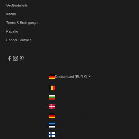
Größentabelle
Klarna
Terms & Bedingungen
Rabatte
Cancel Contract
Deutschland (EUR €)
Land
Belgien (EUR €)
Bulgarien (EUR €)
Dänemark (DKK kr.)
Deutschland (EUR €)
Estland (EUR €)
Finnland (EUR €)