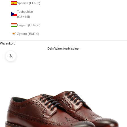
Spanien (EUR €)
Tschechien
(CZK Kč)
Ungarn (HUF Ft)
Zypern (EUR €)
Warenkorb
Dein Warenkorb ist leer
Bild vergrößern