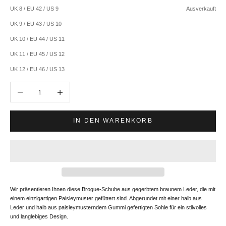
UK 8 / EU 42 / US 9
Ausverkauft
UK 9 / EU 43 / US 10
UK 10 / EU 44 / US 11
UK 11 / EU 45 / US 12
UK 12 / EU 46 / US 13
Anzahl verringern
Anzahl erhöhen
IN DEN WARENKORB
Wir präsentieren Ihnen diese Brogue-Schuhe aus gegerbtem braunem Leder, die mit
einem einzigartigen Paisleymuster gefüttert sind. Abgerundet mit einer halb aus
Leder und halb aus paisleymusterndem Gummi gefertigten Sohle für ein stilvolles
und langlebiges Design.