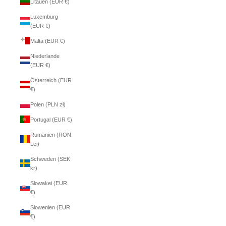
Litauen (EUR €)
Luxemburg
(EUR €)
Malta (EUR €)
Niederlande
(EUR €)
Österreich (EUR
€)
Polen (PLN zł)
Portugal (EUR €)
Rumänien (RON
Lei)
Schweden (SEK
kr)
Slowakei (EUR
€)
Slowenien (EUR
€)