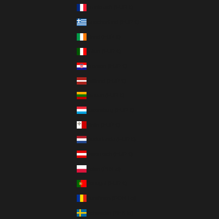
Frankreich (EUR €)
Griechenland (EUR €)
Irland (EUR €)
Italien (EUR €)
Kroatien (EUR €)
Lettland (EUR €)
Litauen (EUR €)
Luxemburg (EUR €)
Malta (EUR €)
Niederlande (EUR €)
Österreich (EUR €)
Polen (PLN zł)
Portugal (EUR €)
Rumänien (RON Lei)
Schweden (SEK kr)