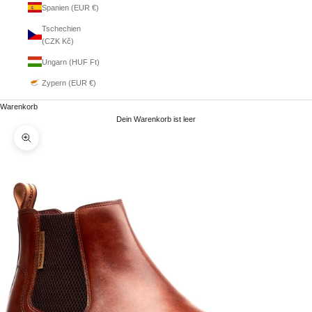
Spanien (EUR €)
Tschechien
(CZK Kč)
Ungarn (HUF Ft)
Zypern (EUR €)
Warenkorb
Dein Warenkorb ist leer
Bild vergrößern