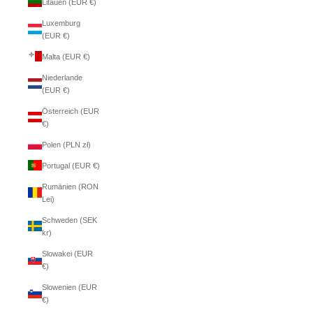
Litauen (EUR €)
Luxemburg
(EUR €)
Malta (EUR €)
Niederlande
(EUR €)
Österreich (EUR
€)
Polen (PLN zł)
Portugal (EUR €)
Rumänien (RON
Lei)
Schweden (SEK
kr)
Slowakei (EUR
€)
Slowenien (EUR
€)