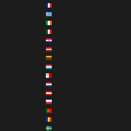
Frankreich (EUR €)
Griechenland (EUR €)
Irland (EUR €)
Italien (EUR €)
Kroatien (EUR €)
Lettland (EUR €)
Litauen (EUR €)
Luxemburg (EUR €)
Malta (EUR €)
Niederlande (EUR €)
Österreich (EUR €)
Polen (PLN zł)
Portugal (EUR €)
Rumänien (RON Lei)
Schweden (SEK kr)