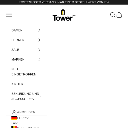
Zum Inhalt springen
KOSTENLOSER VERSAND IN AB EINEM BESTELLWERT VON 75€
Tower-London.De
Menü
Suchen
Warenko
DAMEN
HERREN
SALE
MARKEN
NEU
EINGETROFFEN
KINDER
BEKLEIDUNG UND
ACCESSOIRES
ANMELDEN
EUR €
Land