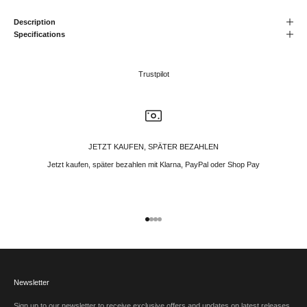
Description
Specifications
Trustpilot
JETZT KAUFEN, SPÄTER BEZAHLEN
Jetzt kaufen, später bezahlen mit Klarna, PayPal oder Shop Pay
Gehe zu Element 1
Gehe zu Element 2
Gehe zu Element 3
Gehe zu Element 4
Newsletter
Sign up to our newsletter to receive exclusive offers and updates on latest releases