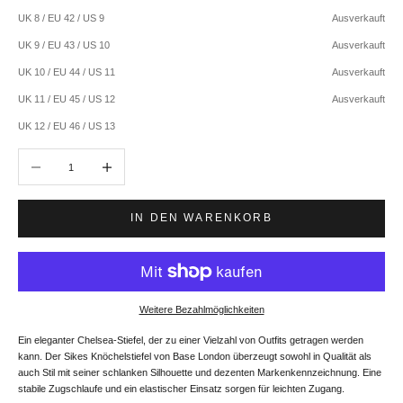
UK 8 / EU 42 / US 9
Ausverkauft
UK 9 / EU 43 / US 10
Ausverkauft
UK 10 / EU 44 / US 11
Ausverkauft
UK 11 / EU 45 / US 12
Ausverkauft
UK 12 / EU 46 / US 13
Anzahl verringern
Anzahl erhöhen
IN DEN WARENKORB
Weitere Bezahlmöglichkeiten
Ein eleganter Chelsea-Stiefel, der zu einer Vielzahl von Outfits getragen werden
kann. Der Sikes Knöchelstiefel von Base London überzeugt sowohl in Qualität als
auch Stil mit seiner schlanken Silhouette und dezenten Markenkennzeichnung. Eine
stabile Zugschlaufe und ein elastischer Einsatz sorgen für leichten Zugang.