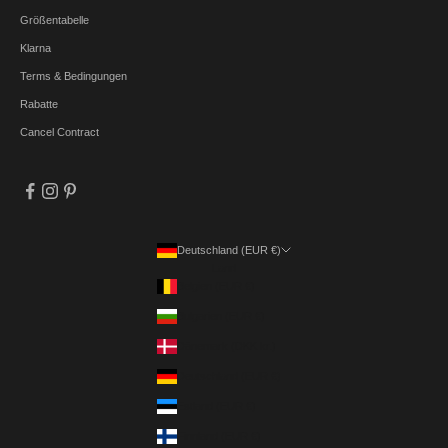
Größentabelle
Klarna
Terms & Bedingungen
Rabatte
Cancel Contract
Deutschland (EUR €)
Land
Belgien (EUR €)
Bulgarien (EUR €)
Dänemark (DKK kr.)
Deutschland (EUR €)
Estland (EUR €)
Finnland (EUR €)