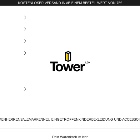
KOSTENLOSER VERSAND IN AB EINEM BESTELLWERT VON 75€
Tower-London.De
MEN
HERREN
SALE
MARKEN
NEU EINGETROFFEN
KINDER
BEKLEIDUNG UND ACCESSO
Dein Warenkorb ist leer