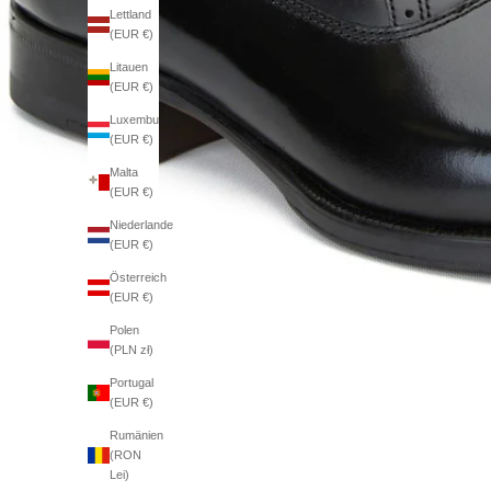
Lettland
(EUR €)
Litauen
(EUR €)
Luxemburg
(EUR €)
Malta
(EUR €)
Niederlande
(EUR €)
Österreich
(EUR €)
Polen
(PLN zł)
Portugal
(EUR €)
Rumänien
(RON
Lei)