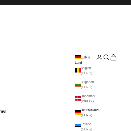
Anmelden
Suchen
Warenkorb
EUR €
Land
Belgien
(EUR €)
Bulgarien
(EUR €)
Dänemark
(DKK kr.)
Deutschland
IRES
(EUR €)
Estland
(EUR €)