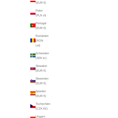
(EUR €)
Polen
(PLN zł)
Portugal
(EUR €)
Rumänien
(RON
Lei)
Schweden
(SEK kr)
Slowakei
(EUR €)
Slowenien
(EUR €)
Spanien
(EUR €)
Tschechien
(CZK Kč)
Ungarn