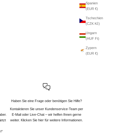
Spanien
(EUR €)
Tschechien
(CZK Kč)
Ungarn
(HUF Ft)
Zypern
(EUR €)
Haben Sie eine Frage oder benötigen Sie Hilfe?
Kontaktieren Sie unser Kundenservice-Team per
aber.
E-Mail oder Live-Chat – wir helfen Ihnen gerne
etzt
weiter
. Klicken Sie hier für weitere Informationen.
n*