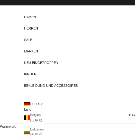
Zum Inhalt springen
DAMEN
HERREN
SALE
MARKEN
NEU EINGETROFFEN
KINDER
BEKLEIDUNG UND ACCESSOIRES
EUR €
Land
Belgien
DA
(EUR €)
Warenkorb
Bulgarien
(EUR €)