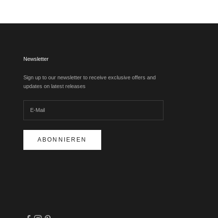
Newsletter
Sign up to our newsletter to receive exclusive offers and
updates on latest releases
ABONNIEREN