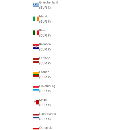
Griechenland
(EUR €)
Irland
(EUR €)
Italien
(EUR €)
Kroatien
(EUR €)
Lettland
(EUR €)
Litauen
(EUR €)
Luxemburg
(EUR €)
Malta
(EUR €)
Niederlande
(EUR €)
Österreich