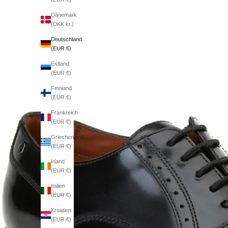
Dänemark
(DKK kr.)
Deutschland
(EUR €)
Estland
(EUR €)
Finnland
(EUR €)
Frankreich
(EUR €)
Griechenland
(EUR €)
Irland
(EUR €)
Italien
(EUR €)
Kroatien
(EUR €)