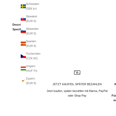
Schweden
(SEK kr)
Slowakei
(EUR €)
Description
Slowenien
Specifications
(EUR €)
Spanien
(EUR €)
Tschechien
(CZK Kč)
Ungarn
(HUF Ft)
Zypern
(EUR €)
JETZT KAUFEN, SPÄTER BEZAHLEN
Jetzt kaufen, später bezahlen mit Klarna, PayPal
oder Shop Pay
Für
m