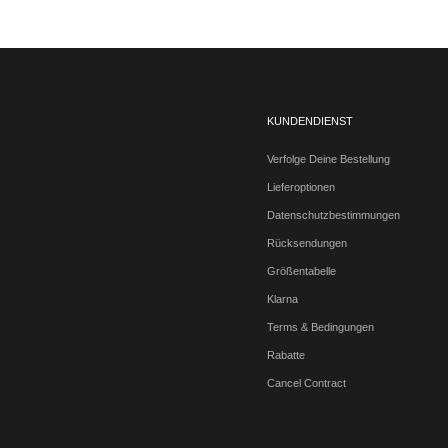
KUNDENDIENST
Verfolge Deine Bestellung
Lieferoptionen
Datenschutzbestimmungen
Rücksendungen
Größentabelle
Klarna
Terms & Bedingungen
Rabatte
Cancel Contract