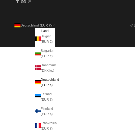
Deutschland (EUR €)
© 
Land
Belgien
(EUR €)
Bulgarien
(EUR €)
Dänemark
(DKK kr.)
Deutschland
(EUR €)
Estland
(EUR €)
Finnland
(EUR €)
Frankreich
(EUR €)