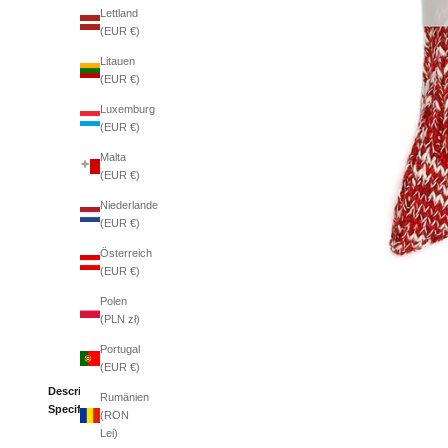
Lettland
(EUR €)
Litauen
(EUR €)
Luxemburg
(EUR €)
Malta
(EUR €)
Niederlande
(EUR €)
Österreich
(EUR €)
Polen
(PLN zł)
Portugal
(EUR €)
Description
Rumänien
Specifications
(RON
Lei)