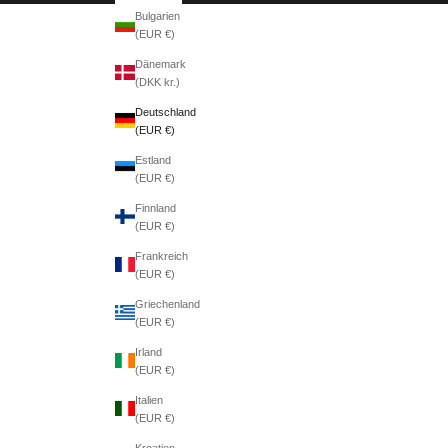
Bulgarien
(EUR €)
Dänemark
(DKK kr.)
Deutschland
(EUR €)
Estland
(EUR €)
Finnland
(EUR €)
Frankreich
(EUR €)
Griechenland
(EUR €)
Irland
(EUR €)
Italien
(EUR €)
Kroatien