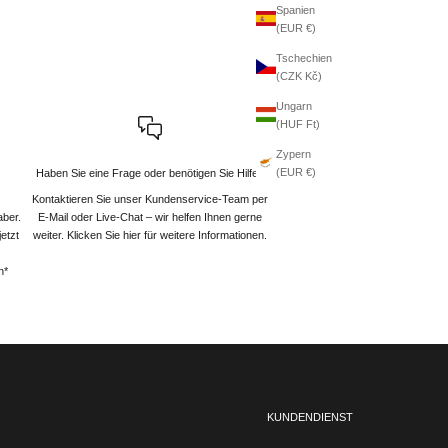
Spanien
(EUR €)
Tschechien
(CZK Kč)
Ungarn
(HUF Ft)
Zypern
(EUR €)
Haben Sie eine Frage oder benötigen Sie Hilfe?
Kontaktieren Sie unser Kundenservice-Team per
aber.
E-Mail oder Live-Chat – wir helfen Ihnen gerne
etzt
weiter
. Klicken Sie hier für weitere Informationen.
n*
KUNDENDIENST