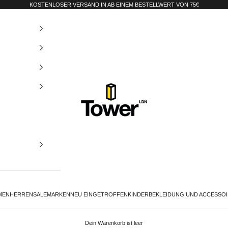
KOSTENLOSER VERSAND IN AB EINEM BESTELLWERT VON 75€
Tower-London.De
MEN
HERREN
SALE
MARKEN
NEU EINGETROFFEN
KINDER
BEKLEIDUNG UND ACCESSO
Dein Warenkorb ist leer