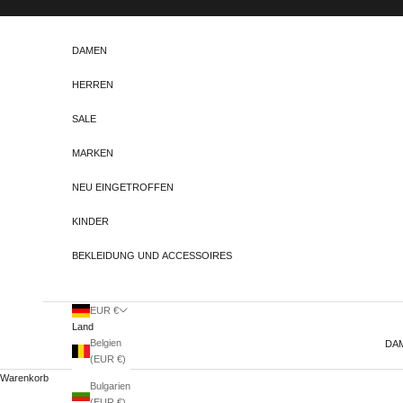
Zum Inhalt springen
DAMEN
HERREN
SALE
MARKEN
NEU EINGETROFFEN
KINDER
BEKLEIDUNG UND ACCESSOIRES
EUR €
Land
Belgien
DA
(EUR €)
Warenkorb
Bulgarien
(EUR €)