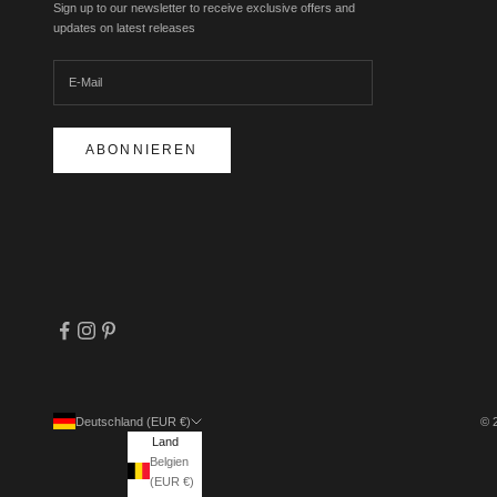
Sign up to our newsletter to receive exclusive offers and
updates on latest releases
ABONNIEREN
Deutschland (EUR €)
© 
Land
Belgien
(EUR €)