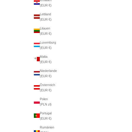
(EUR €)
Lettland
(EUR €)
Litauen
(EUR €)
Luxemburg
(EUR €)
Malta
(EUR €)
Niederlande
(EUR €)
Österreich
(EUR €)
Polen
(PLN zł)
Portugal
(EUR €)
Rumänien