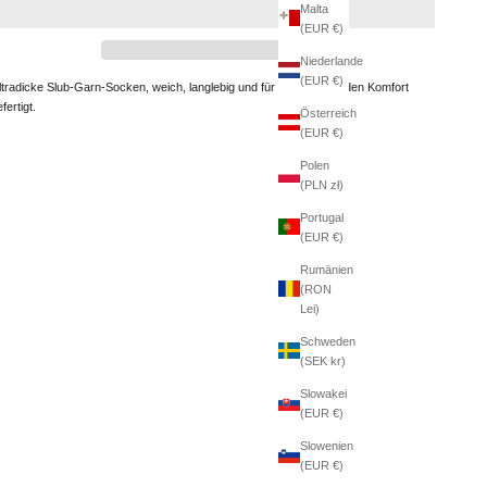
Malta
(EUR €)
Niederlande
(EUR €)
ltradicke Slub-Garn-Socken, weich, langlebig und für langanhaltenden Komfort
fertigt.
Österreich
(EUR €)
Polen
(PLN zł)
Portugal
(EUR €)
Rumänien
(RON
Lei)
Schweden
(SEK kr)
Slowakei
(EUR €)
Slowenien
(EUR €)