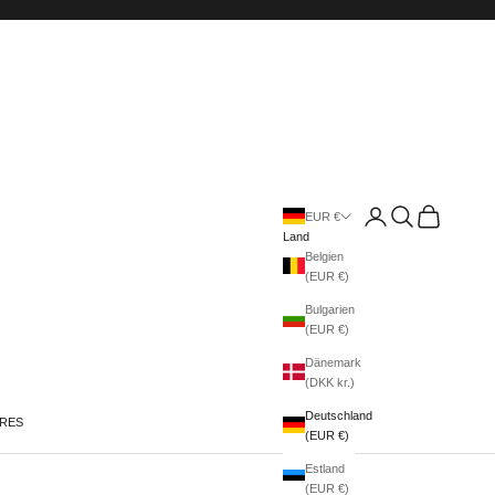
Anmelden
Suchen
Warenkorb
EUR €
Land
Belgien
(EUR €)
Bulgarien
(EUR €)
Dänemark
(DKK kr.)
Deutschland
IRES
(EUR €)
Estland
(EUR €)