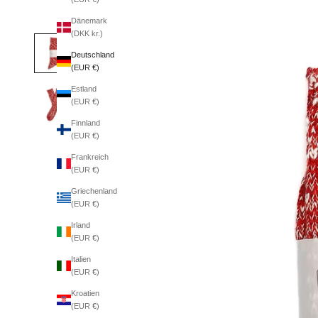
Dänemark
(DKK kr.)
Deutschland
(EUR €)
Estland
(EUR €)
Finnland
(EUR €)
Frankreich
(EUR €)
Griechenland
(EUR €)
Irland
(EUR €)
Italien
(EUR €)
Kroatien
(EUR €)