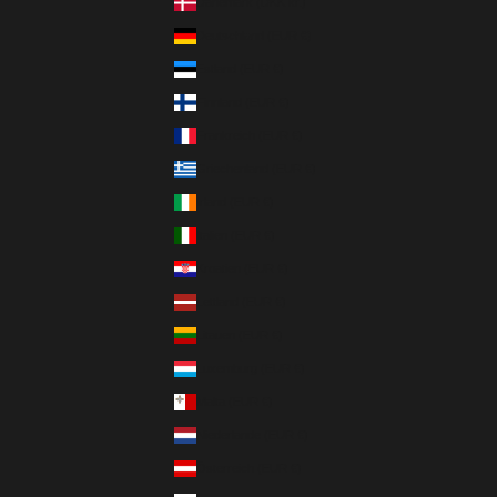
Dänemark (DKK kr.)
Deutschland (EUR €)
Estland (EUR €)
Finnland (EUR €)
Frankreich (EUR €)
Griechenland (EUR €)
Irland (EUR €)
Italien (EUR €)
Kroatien (EUR €)
Lettland (EUR €)
Litauen (EUR €)
Luxemburg (EUR €)
Malta (EUR €)
Niederlande (EUR €)
Österreich (EUR €)