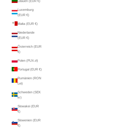
Litauen (EUR €)
Luxemburg
(EUR €)
Malta (EUR €)
Niederlande
(EUR €)
Österreich (EUR
€)
Polen (PLN zł)
Portugal (EUR €)
Rumänien (RON
Lei)
Schweden (SEK
kr)
Slowakei (EUR
€)
Slowenien (EUR
€)