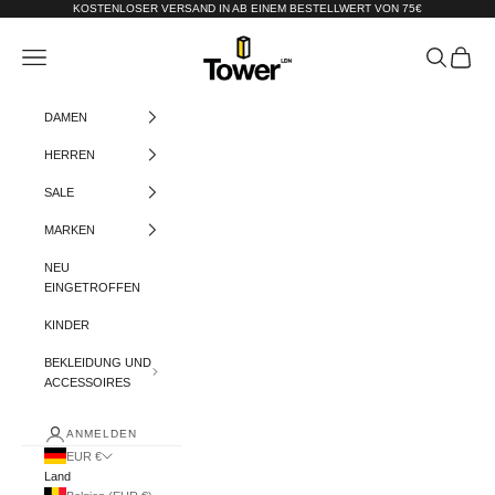
Zum Inhalt springen
KOSTENLOSER VERSAND IN AB EINEM BESTELLWERT VON 75€
Tower-London.De
Menü
Suchen
Warenko
DAMEN
HERREN
SALE
MARKEN
NEU
EINGETROFFEN
KINDER
BEKLEIDUNG UND
ACCESSOIRES
ANMELDEN
EUR €
Land