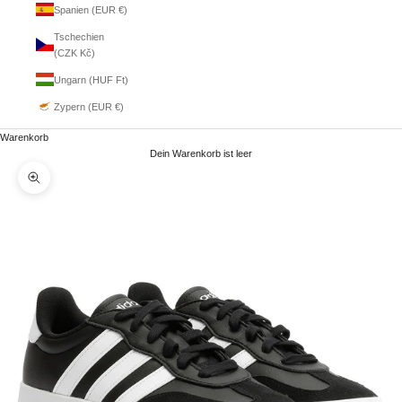
Spanien (EUR €)
Tschechien
(CZK Kč)
Ungarn (HUF Ft)
Zypern (EUR €)
Warenkorb
Dein Warenkorb ist leer
Bild vergrößern