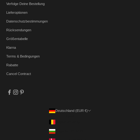
Verfolge Deine Bestellung
Lieferoptionen
Datenschutzbestimmungen
Rücksendungen
Größentabelle
Klarna
Terms & Bedingungen
Rabatte
Cancel Contract
Deutschland (EUR €)
Land
Belgien (EUR €)
Bulgarien (EUR €)