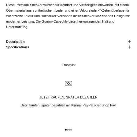
Diese Premium-Sneaker wurden für Komfort und Vielseitigkeit entworfen. Mit einem
Obermaterial aus synthetischem Leder und einer Veloursleder-T-Zehenüberlage für
zusätzliche Textur und Haltbarkeit verbinden diese Sneaker klassisches Design mit
moderner Leistung. Die Gummi-Cupsohle bietet hervorragenden Halt und
Unterstützung.
Description
Specifications
Trustpilot
JETZT KAUFEN, SPÄTER BEZAHLEN
Jetzt kaufen, später bezahlen mit Klarna, PayPal oder Shop Pay
Gehe zu Element 1
Gehe zu Element 2
Gehe zu Element 3
Gehe zu Element 4