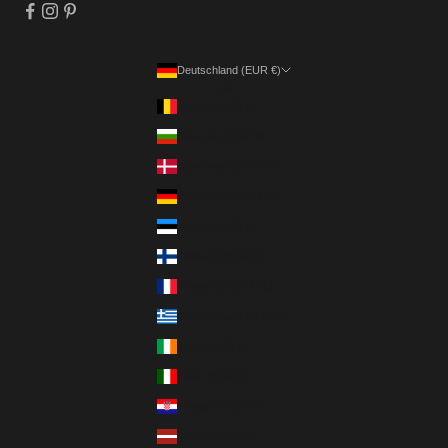
Deutschland (EUR €)
Land
Belgien (EUR €)
Bulgarien (EUR €)
Dänemark (DKK kr.)
Deutschland (EUR €)
Estland (EUR €)
Finnland (EUR €)
Frankreich (EUR €)
Griechenland (EUR €)
Irland (EUR €)
Italien (EUR €)
Kroatien (EUR €)
Lettland (EUR €)