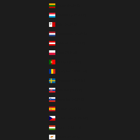
Litauen (EUR €)
Luxemburg (EUR €)
Malta (EUR €)
Niederlande (EUR €)
Österreich (EUR €)
Polen (PLN zł)
Portugal (EUR €)
Rumänien (RON Lei)
Schweden (SEK kr)
Slowakei (EUR €)
Slowenien (EUR €)
Spanien (EUR €)
Tschechien (CZK Kč)
Ungarn (HUF Ft)
Zypern (EUR €)