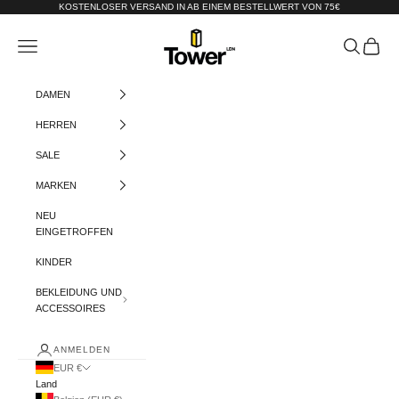
Zum Inhalt springen
KOSTENLOSER VERSAND IN AB EINEM BESTELLWERT VON 75€
Tower-London.De
Menü
Suchen
Warenko
DAMEN
HERREN
SALE
MARKEN
NEU
EINGETROFFEN
KINDER
BEKLEIDUNG UND
ACCESSOIRES
ANMELDEN
EUR €
Land