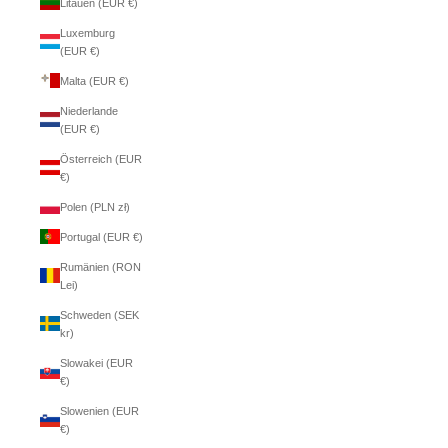
Litauen (EUR €)
Luxemburg
(EUR €)
Malta (EUR €)
Niederlande
(EUR €)
Österreich (EUR
€)
Polen (PLN zł)
Portugal (EUR €)
Rumänien (RON
Lei)
Schweden (SEK
kr)
Slowakei (EUR
€)
Slowenien (EUR
€)