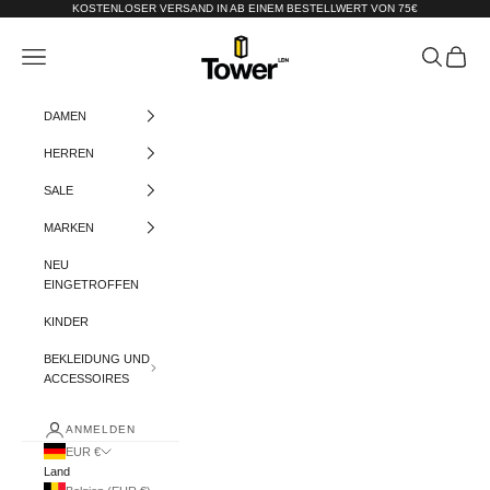
Zum Inhalt springen
KOSTENLOSER VERSAND IN AB EINEM BESTELLWERT VON 75€
Tower-London.De
Menü
Suchen
Warenko
DAMEN
HERREN
SALE
MARKEN
NEU
EINGETROFFEN
KINDER
BEKLEIDUNG UND
ACCESSOIRES
ANMELDEN
EUR €
Land