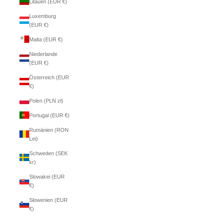
Litauen (EUR €)
Luxemburg
(EUR €)
Malta (EUR €)
Niederlande
(EUR €)
Österreich (EUR
€)
Polen (PLN zł)
Portugal (EUR €)
Rumänien (RON
Lei)
Schweden (SEK
kr)
Slowakei (EUR
€)
Slowenien (EUR
€)