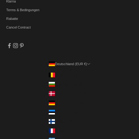
Klarna
Terms & Bedingungen
Rabatte
Cancel Contract
Deutschland (EUR €)
Land
Belgien (EUR €)
Bulgarien (EUR €)
Dänemark (DKK kr.)
Deutschland (EUR €)
Estland (EUR €)
Finnland (EUR €)
Frankreich (EUR €)