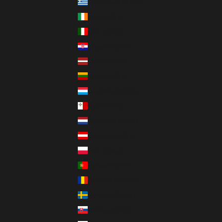
Griechenland (EUR €)
Irland (EUR €)
Italien (EUR €)
Kroatien (EUR €)
Lettland (EUR €)
Litauen (EUR €)
Luxemburg (EUR €)
Malta (EUR €)
Niederlande (EUR €)
Österreich (EUR €)
Polen (PLN zł)
Portugal (EUR €)
Rumänien (RON Lei)
Schweden (SEK kr)
Slowakei (EUR €)