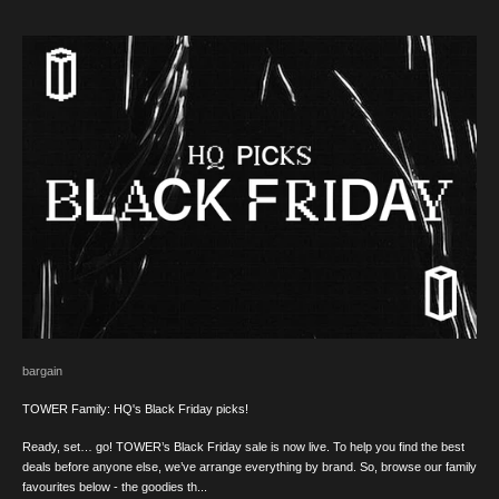
bargain
TOWER Family: HQ's Black Friday picks!
Ready, set… go! TOWER’s Black Friday sale is now live. To help you find the best
deals before anyone else, we’ve arrange everything by brand. So, browse our family
favourites below - the goodies th...