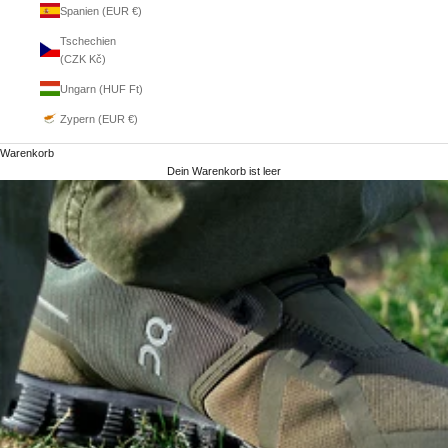
Spanien (EUR €)
Tschechien
(CZK Kč)
Ungarn (HUF Ft)
Zypern (EUR €)
Warenkorb
Dein Warenkorb ist leer