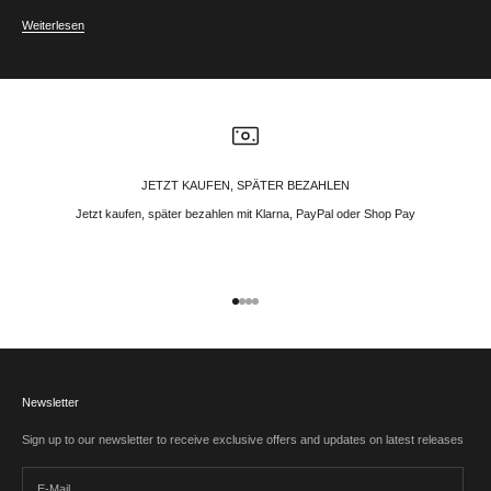
Weiterlesen
JETZT KAUFEN, SPÄTER BEZAHLEN
Jetzt kaufen, später bezahlen mit Klarna, PayPal oder Shop Pay
Gehe zu Element 1
Gehe zu Element 2
Gehe zu Element 3
Gehe zu Element 4
Newsletter
Sign up to our newsletter to receive exclusive offers and updates on latest releases