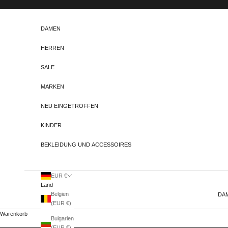
Zum Inhalt springen
DAMEN
HERREN
SALE
MARKEN
NEU EINGETROFFEN
KINDER
BEKLEIDUNG UND ACCESSOIRES
EUR €
Land
Belgien
DA
(EUR €)
Warenkorb
Bulgarien
(EUR €)