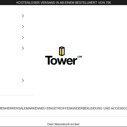
KOSTENLOSER VERSAND IN AB EINEM BESTELLWERT VON 75€
Tower-London.De
MEN
HERREN
SALE
MARKEN
NEU EINGETROFFEN
KINDER
BEKLEIDUNG UND ACCESSO
HERREN
DAMEN
Dein Warenkorb ist leer