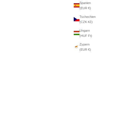
Spanien
(EUR €)
Tschechien
(CZK Kč)
Ungarn
(HUF Ft)
Zypern
(EUR €)
 Sandalen
 2
t 3
nt 4