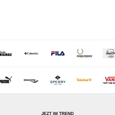
STÖBERN
u Element 3
Gehe zu Element 4
JEZT IM TREND