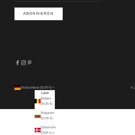
ABONNIEREN
Deutschland (EUR €)
© 
Land
Belgien
(EUR €)
Bulgarien
(EUR €)
Dänemark
(DKK kr.)