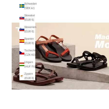
Schweden
(SEK kr)
Slowakei
(EUR €)
Slowenien
(EUR €)
Spanien
(EUR €)
Tschechien
(CZK Kč)
Ungarn
(HUF Ft)
Zypern
(EUR €)