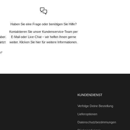
Haben Sie eine Frage oder benötigen Sie Hilfe?
Kontaktieren Sie unser Kundenservice-Team per
aber.
E-Mail oder Live-Chat – wir helfen Ihnen gerne
etzt
weiter
. Klicken Sie hier für weitere Informationen.
n*
KUNDENDIENST
Verfolge Deine Bestellung
Lieferoptionen
Datenschutzbestimmungen