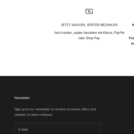
JETZT KAUFEN, SPÄTER BEZAHLEN
Jetzt kaufen, später bezahlen mit Klarna, PayPal
oder Shop Pay
Für
m
Newsletter
Sign up to our newsletter to receive exclusive offers and
updates on latest releases