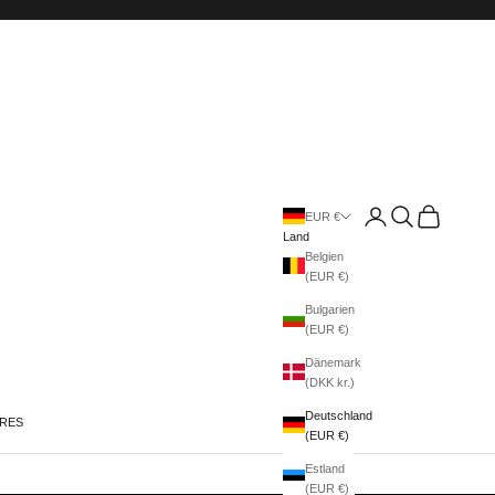
Anmelden
Suchen
Warenkorb
EUR €
Land
Belgien
(EUR €)
Bulgarien
(EUR €)
Dänemark
(DKK kr.)
Deutschland
IRES
(EUR €)
Estland
(EUR €)